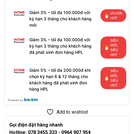
Giảm 3% – tối đa 100.000đ với
ƯU ĐÃI
HOT
kỳ hạn 3 tháng cho khách hàng
mới
Giảm 3% – tối đa 100.000đ với
SIÊU
MỚI,
kỳ hạn 3 tháng cho khách hàng
SIÊU
đã phát sinh đơn hàng HPL
HOT
Giảm 5% – tối đa 200.000đ khi
SIÊU
MỚI,
chọn kỳ hạn 6 & 12 tháng cho
SIÊU
khách hàng đã phát sinh đơn
HOT
hàng HPL
Powered by
Add to wishlist
Gọi điện đặt hàng nhanh
Hotline: 078 3455 333 - 0964 907 954