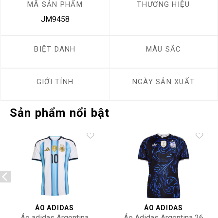
MÃ SẢN PHẨM
THƯƠNG HIỆU
JM9458
BIỆT DANH
MÀU SẮC
GIỚI TÍNH
NGÀY SẢN XUẤT
Sản phẩm nổi bật
Add to
Add to
wishlist
wishlist
ÁO ADIDAS
ÁO ADIDAS
Áo adidas Argentina
Áo Adidas Argentina 26