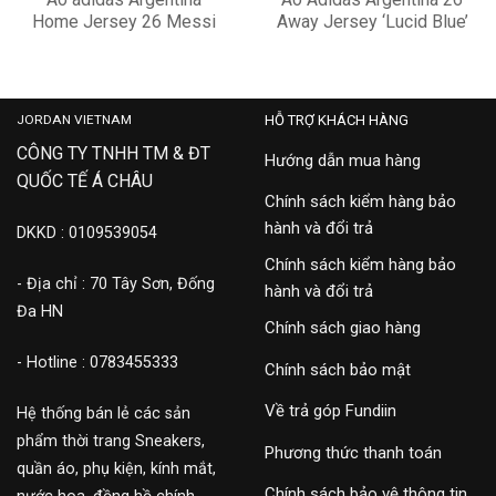
Home Jersey 26 Messi
Away Jersey ‘Lucid Blue’
Edition KA8117
JM8395
3,500,000
2,500,000
JORDAN VIETNAM
HỖ TRỢ KHÁCH HÀNG
CÔNG TY TNHH TM & ĐT
Hướng dẫn mua hàng
QUỐC TẾ Á CHÂU
Chính sách kiểm hàng bảo
hành và đổi trả
DKKD : 0109539054
Chính sách kiểm hàng bảo
- Địa chỉ : 70 Tây Sơn, Đống
hành và đổi trả
Đa HN
Chính sách giao hàng
- Hotline : 0783455333
Chính sách bảo mật
Về trả góp Fundiin
Hệ thống bán lẻ các sản
phẩm thời trang Sneakers,
Phương thức thanh toán
quần áo, phụ kiện, kính mắt,
Chính sách bảo vệ thông tin