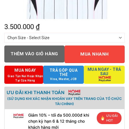
3.500.000
₫
THÊM VÀO GIỎ HÀNG
MUA NHANH
MUA NGAY - TRẢ
MUA NGAY
TRẢ GÓP QUA
SAU
THẺ
Giao Tận Nơi Hoặc Nhận
Visa, Master, JCB
Tại Cửa Hàng
ƯU ĐÃI KHI THANH TOÁN
(SỬ DỤNG KHI XÁC NHẬN KHOẢN VAY TRÊN TRANG CỦA TỔ CHỨC
TÀI CHÍNH)
Giảm 10% – tối đa 500.000đ khi
ƯU ĐÃI
HOT
chọn kỳ hạn 6 & 12 tháng cho
khách hàng mới