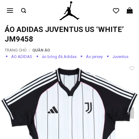
Bỏ
qua
nội
dung
ÁO ADIDAS JUVENTUS US ‘WHITE’
JM9458
TRANG CHỦ
/
QUẦN ÁO
ÁO ADIDAS
áo bóng đá Adidas
Áo jersey
Juventus
Add to
wishlist