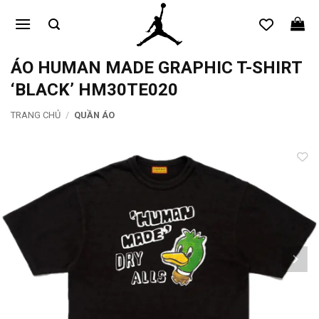
Bỏ
qua
nội
dung
ÁO HUMAN MADE GRAPHIC T-SHIRT
‘BLACK’ HM30TE020
TRANG CHỦ
/
QUẦN ÁO
Add to
wishlist