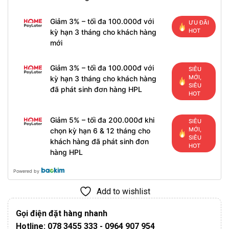
Giảm 3% – tối đa 100.000đ với
ƯU ĐÃI
HOT
kỳ hạn 3 tháng cho khách hàng
mới
Giảm 3% – tối đa 100.000đ với
SIÊU
MỚI,
kỳ hạn 3 tháng cho khách hàng
SIÊU
đã phát sinh đơn hàng HPL
HOT
Giảm 5% – tối đa 200.000đ khi
SIÊU
MỚI,
chọn kỳ hạn 6 & 12 tháng cho
SIÊU
khách hàng đã phát sinh đơn
HOT
hàng HPL
Powered by
Add to wishlist
Gọi điện đặt hàng nhanh
Hotline: 078 3455 333 - 0964 907 954