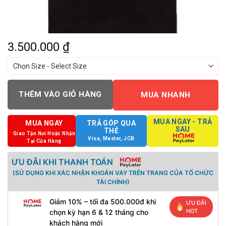
3.500.000
₫
THÊM VÀO GIỎ HÀNG
MUA NHANH
MUA NGAY - TRẢ
MUA NGAY
TRẢ GÓP QUA
SAU
THẺ
Giao Tận Nơi Hoặc Nhận
Visa, Master, JCB
Tại Cửa Hàng
ƯU ĐÃI KHI THANH TOÁN
(SỬ DỤNG KHI XÁC NHẬN KHOẢN VAY TRÊN TRANG CỦA TỔ CHỨC
TÀI CHÍNH)
Giảm 10% – tối đa 500.000đ khi
ƯU ĐÃI
HOT
chọn kỳ hạn 6 & 12 tháng cho
khách hàng mới