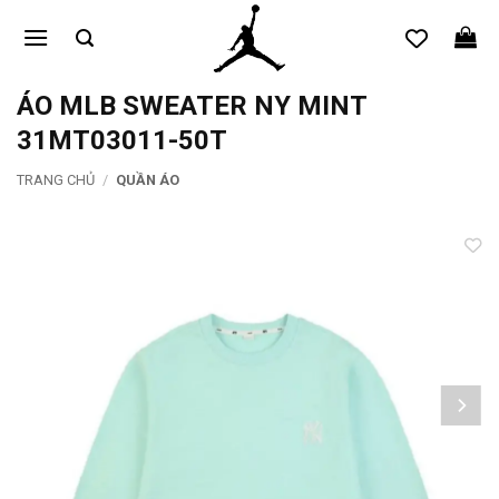
Bỏ
qua
nội
dung
ÁO MLB SWEATER NY MINT
31MT03011-50T
TRANG CHỦ
/
QUẦN ÁO
Add to
wishlist