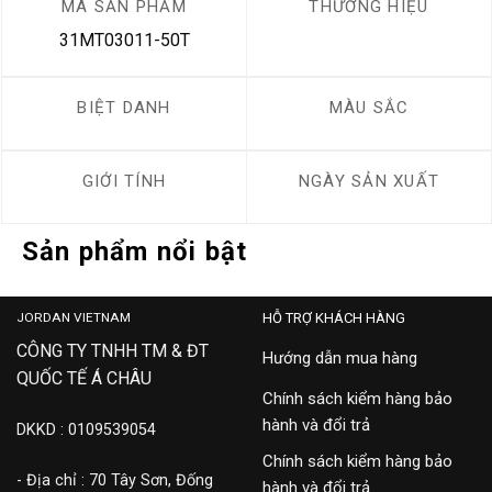
MÃ SẢN PHẨM
THƯƠNG HIỆU
31MT03011-50T
BIỆT DANH
MÀU SẮC
GIỚI TÍNH
NGÀY SẢN XUẤT
Sản phẩm nổi bật
JORDAN VIETNAM
HỖ TRỢ KHÁCH HÀNG
CÔNG TY TNHH TM & ĐT
Hướng dẫn mua hàng
QUỐC TẾ Á CHÂU
Chính sách kiểm hàng bảo
hành và đổi trả
DKKD : 0109539054
Chính sách kiểm hàng bảo
- Địa chỉ : 70 Tây Sơn, Đống
hành và đổi trả