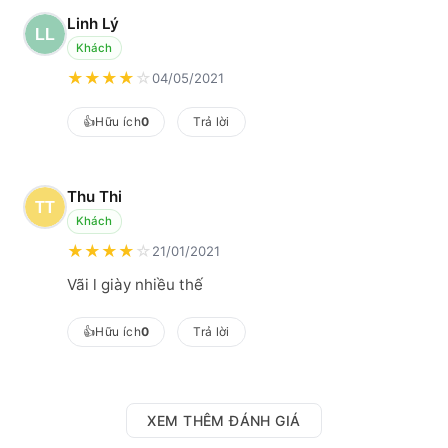
Linh Lý
Khách
★
★
★
★
☆
04/05/2021
👍
Hữu ích
0
Trả lời
Thu Thi
Khách
★
★
★
★
☆
21/01/2021
Vãi l giày nhiều thế
👍
Hữu ích
0
Trả lời
XEM THÊM ĐÁNH GIÁ