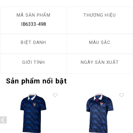
MÃ SẢN PHẨM
THƯƠNG HIỆU
IB6333-498
BIỆT DANH
MÀU SẮC
GIỚI TÍNH
NGÀY SẢN XUẤT
Sản phẩm nổi bật
Add to
Add to
wishlist
wishlist