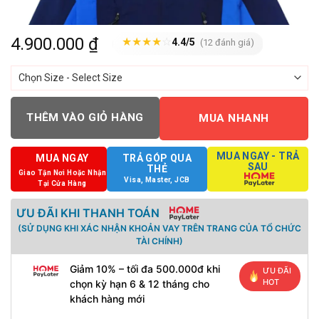
4.900.000
₫
★
★
★
★
☆
4.4/5
(12 đánh giá)
THÊM VÀO GIỎ HÀNG
MUA NHANH
MUA NGAY - TRẢ
MUA NGAY
TRẢ GÓP QUA
SAU
THẺ
Giao Tận Nơi Hoặc Nhận
Visa, Master, JCB
Tại Cửa Hàng
ƯU ĐÃI KHI THANH TOÁN
(SỬ DỤNG KHI XÁC NHẬN KHOẢN VAY TRÊN TRANG CỦA TỔ CHỨC
TÀI CHÍNH)
Giảm 10% – tối đa 500.000đ khi
ƯU ĐÃI
HOT
chọn kỳ hạn 6 & 12 tháng cho
khách hàng mới