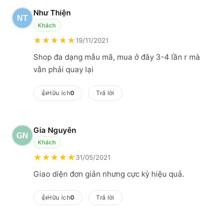
Như Thiện
Khách
★
★
★
★
★
19/11/2021
Shop đa dạng mẫu mã, mua ở đây 3-4 lần r mà
vẫn phải quay lại
👍
Hữu ích
0
Trả lời
Gia Nguyên
Khách
★
★
★
★
★
31/05/2021
Giao diện đơn giản nhưng cực kỳ hiệu quả.
👍
Hữu ích
0
Trả lời