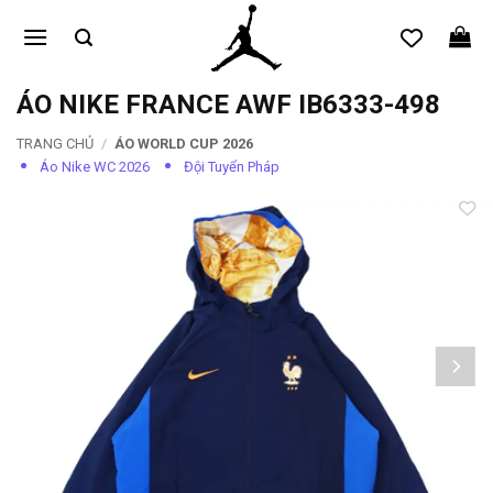
Bỏ
qua
nội
dung
ÁO NIKE FRANCE AWF IB6333-498
TRANG CHỦ
/
ÁO WORLD CUP 2026
Áo Nike WC 2026
Đội Tuyển Pháp
Add to
wishlist