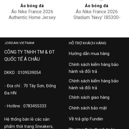
Áo bóng đá
Áo bóng đá
Áo Nike France 2026
Áo Nike France 2026
Authentic Home Jersey
Stadium ‘Navy’ IB5300-
‘Navy’ IB5158-480
480
4,900,000
3,100,000
JORDAN VIETNAM
HỖ TRỢ KHÁCH HÀNG
CÔNG TY TNHH TM & ĐT
Hướng dẫn mua hàng
QUỐC TẾ Á CHÂU
Chính sách kiểm hàng bảo
hành và đổi trả
DKKD : 0109539054
Chính sách kiểm hàng bảo
- Địa chỉ : 70 Tây Sơn, Đống
hành và đổi trả
Đa HN
Chính sách giao hàng
- Hotline : 0783455333
Chính sách bảo mật
Về trả góp Fundiin
Hệ thống bán lẻ các sản
phẩm thời trang Sneakers,