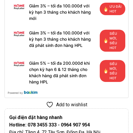
Giảm 3% – tối đa 100.000đ với
ƯU ĐÃI
HOT
kỳ hạn 3 tháng cho khách hàng
mới
Giảm 3% – tối đa 100.000đ với
SIÊU
MỚI,
kỳ hạn 3 tháng cho khách hàng
SIÊU
đã phát sinh đơn hàng HPL
HOT
Giảm 5% – tối đa 200.000đ khi
SIÊU
MỚI,
chọn kỳ hạn 6 & 12 tháng cho
SIÊU
khách hàng đã phát sinh đơn
HOT
hàng HPL
Powered by
Add to wishlist
Gọi điện đặt hàng nhanh
Hotline: 078 3455 333 - 0964 907 954
Địa chỉ: Tầng 4, 72 Tây Sơn, Đống Đa, Hà Nội