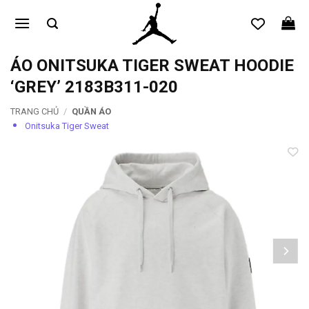
Bỏ
qua
nội
dung
ÁO ONITSUKA TIGER SWEAT HOODIE
‘GREY’ 2183B311-020
TRANG CHỦ
/
QUẦN ÁO
Onitsuka Tiger Sweat
Add to
wishlist