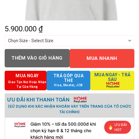
5.900.000
₫
THÊM VÀO GIỎ HÀNG
MUA NHANH
MUA NGAY - TRẢ
MUA NGAY
TRẢ GÓP QUA
SAU
THẺ
Giao Tận Nơi Hoặc Nhận
Visa, Master, JCB
Tại Cửa Hàng
ƯU ĐÃI KHI THANH TOÁN
(SỬ DỤNG KHI XÁC NHẬN KHOẢN VAY TRÊN TRANG CỦA TỔ CHỨC
TÀI CHÍNH)
Giảm 10% – tối đa 500.000đ khi
ƯU ĐÃI
HOT
chọn kỳ hạn 6 & 12 tháng cho
khách hàng mới