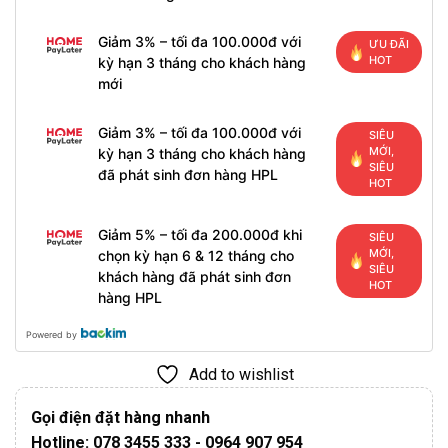
Giảm 3% – tối đa 100.000đ với
ƯU ĐÃI
HOT
kỳ hạn 3 tháng cho khách hàng
mới
Giảm 3% – tối đa 100.000đ với
SIÊU
MỚI,
kỳ hạn 3 tháng cho khách hàng
SIÊU
đã phát sinh đơn hàng HPL
HOT
Giảm 5% – tối đa 200.000đ khi
SIÊU
MỚI,
chọn kỳ hạn 6 & 12 tháng cho
SIÊU
khách hàng đã phát sinh đơn
HOT
hàng HPL
Powered by
Add to wishlist
Gọi điện đặt hàng nhanh
Hotline: 078 3455 333 - 0964 907 954