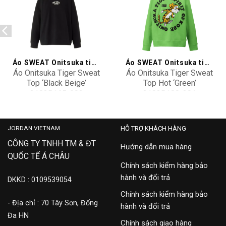
Add to
Add to
wishlist
wishlist
Áo SWEAT Onitsuka tiger
Áo SWEAT Onitsuka tiger
Áo Onitsuka Tiger Sweat
Áo Onitsuka Tiger Sweat
Top ‘Black Beige’
Top Hot ‘Green’
2183B165-002
2183B180-301
5,500,000
5,500,000
JORDAN VIETNAM
HỖ TRỢ KHÁCH HÀNG
CÔNG TY TNHH TM & ĐT
Hướng dẫn mua hàng
QUỐC TẾ Á CHÂU
Chính sách kiểm hàng bảo
hành và đổi trả
DKKD : 0109539054
Chính sách kiểm hàng bảo
- Địa chỉ : 70 Tây Sơn, Đống
hành và đổi trả
Đa HN
Chính sách giao hàng