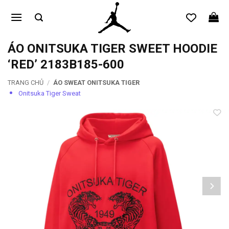
Bỏ
qua
nội
dung
ÁO ONITSUKA TIGER SWEET HOODIE
‘RED’ 2183B185-600
TRANG CHỦ
/
ÁO SWEAT ONITSUKA TIGER
Onitsuka Tiger Sweat
Add to
wishlist