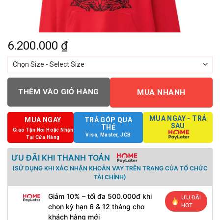
6.200.000
₫
THÊM VÀO GIỎ HÀNG
MUA NHANH
MUA NGAY - TRẢ
MUA NGAY
TRẢ GÓP QUA
SAU
THẺ
Giao Tận Nơi Hoặc Nhận
Visa, Master, JCB
Tại Cửa Hàng
ƯU ĐÃI KHI THANH TOÁN
(SỬ DỤNG KHI XÁC NHẬN KHOẢN VAY TRÊN TRANG CỦA TỔ CHỨC
TÀI CHÍNH)
Giảm 10% – tối đa 500.000đ khi
ƯU ĐÃI
HOT
chọn kỳ hạn 6 & 12 tháng cho
khách hàng mới