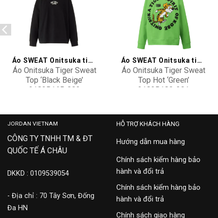
Add to
Add to
wishlist
wishlist
Áo SWEAT Onitsuka tiger
Áo SWEAT Onitsuka tiger
Áo Onitsuka Tiger Sweat
Áo Onitsuka Tiger Sweat
Top ‘Black Beige’
Top Hot ‘Green’
2183B165-002
2183B180-301
5,500,000
5,500,000
JORDAN VIETNAM
HỖ TRỢ KHÁCH HÀNG
CÔNG TY TNHH TM & ĐT
Hướng dẫn mua hàng
QUỐC TẾ Á CHÂU
Chính sách kiểm hàng bảo
hành và đổi trả
DKKD : 0109539054
Chính sách kiểm hàng bảo
- Địa chỉ : 70 Tây Sơn, Đống
hành và đổi trả
Đa HN
Chính sách giao hàng