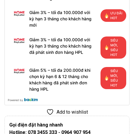
Giảm 3% – tối đa 100.000đ với
ƯU ĐÃI
HOT
kỳ hạn 3 tháng cho khách hàng
mới
Giảm 3% – tối đa 100.000đ với
SIÊU
MỚI,
kỳ hạn 3 tháng cho khách hàng
SIÊU
đã phát sinh đơn hàng HPL
HOT
Giảm 5% – tối đa 200.000đ khi
SIÊU
MỚI,
chọn kỳ hạn 6 & 12 tháng cho
SIÊU
khách hàng đã phát sinh đơn
HOT
hàng HPL
Powered by
Add to wishlist
Gọi điện đặt hàng nhanh
Hotline: 078 3455 333 - 0964 907 954