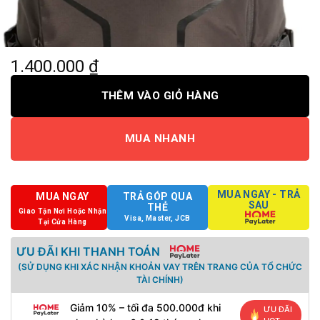
1.400.000
₫
THÊM VÀO GIỎ HÀNG
MUA NHANH
MUA NGAY - TRẢ
MUA NGAY
TRẢ GÓP QUA
SAU
THẺ
Giao Tận Nơi Hoặc Nhận
Visa, Master, JCB
Tại Cửa Hàng
ƯU ĐÃI KHI THANH TOÁN
(SỬ DỤNG KHI XÁC NHẬN KHOẢN VAY TRÊN TRANG CỦA TỔ CHỨC
TÀI CHÍNH)
Giảm 10% – tối đa 500.000đ khi
ƯU ĐÃI