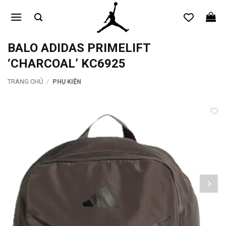
Bỏ
qua
nội
dung
BALO ADIDAS PRIMELIFT
‘CHARCOAL’ KC6925
TRANG CHỦ
/
PHỤ KIỆN
Add to
wishlist