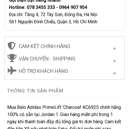
Gọi điện đặt hàng nhanh
Hotline: 078 3455 333 - 0964 907 954
Địa chỉ: Tầng 4, 72 Tây Sơn, Đống Đa, Hà Nội
561 Nguyễn Đình Chiểu, Quận 3, Hồ Chí Minh
CAM KẾT CHÍNH HÃNG
VẬN CHUYỂN - SHIPPING
HỖ TRỢ KHÁCH HÀNG
THÔNG TIN SẢN PHẨM
Mua Balo Adidas PrimeLift ‘Charcoal’ KC6925 chính hãng
100% có sẵn tại Jordan 1. Giao hàng miễn phí trong 1
ngày khi thanh toán đầy đủ tổng giá trị đơn hàng. Cam kết
đền tiền X5 nếu phát hiện Fake. Đổi trả miễn phí size.