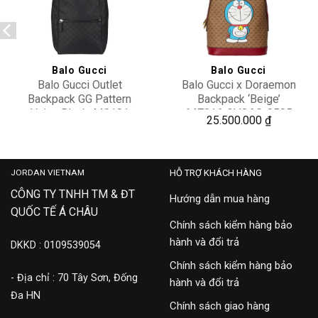
Add to
Add to
wishlist
wishlist
Balo Gucci
Balo Gucci
Balo Gucci Outlet
Balo Gucci x Doraemon
Backpack GG Pattern
Backpack ‘Beige’
Nylon Black 449181
647816-2VOAG-8595
29,000,000
25.500.000
₫
G1XYN 8615
JORDAN VIETNAM
HỖ TRỢ KHÁCH HÀNG
CÔNG TY TNHH TM & ĐT
Hướng dẫn mua hàng
QUỐC TẾ Á CHÂU
Chính sách kiểm hàng bảo
hành và đổi trả
DKKD : 0109539054
Chính sách kiểm hàng bảo
- Địa chỉ : 70 Tây Sơn, Đống
hành và đổi trả
Đa HN
Chính sách giao hàng