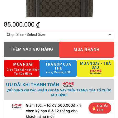
85.000.000
₫
THÊM VÀO GIỎ HÀNG
MUA NHANH
MUA NGAY - TRẢ
MUA NGAY
TRẢ GÓP QUA
SAU
THẺ
Giao Tận Nơi Hoặc Nhận
Visa, Master, JCB
Tại Cửa Hàng
ƯU ĐÃI KHI THANH TOÁN
(SỬ DỤNG KHI XÁC NHẬN KHOẢN VAY TRÊN TRANG CỦA TỔ CHỨC
TÀI CHÍNH)
Giảm 10% – tối đa 500.000đ khi
ƯU ĐÃI
HOT
chọn kỳ hạn 6 & 12 tháng cho
khách hàng mới