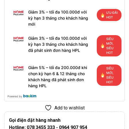
Giảm 3% – tối đa 100.000đ với
ƯU ĐÃI
HOT
kỳ hạn 3 tháng cho khách hàng
mới
Giảm 3% – tối đa 100.000đ với
SIÊU
MỚI,
kỳ hạn 3 tháng cho khách hàng
SIÊU
đã phát sinh đơn hàng HPL
HOT
Giảm 5% – tối đa 200.000đ khi
SIÊU
MỚI,
chọn kỳ hạn 6 & 12 tháng cho
SIÊU
khách hàng đã phát sinh đơn
HOT
hàng HPL
Powered by
Add to wishlist
Gọi điện đặt hàng nhanh
Hotline: 078 3455 333 - 0964 907 954