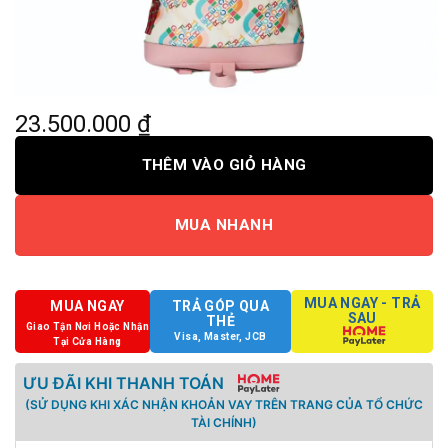
23.500.000
₫
THÊM VÀO GIỎ HÀNG
MUA NHANH
MUA NGAY - TRẢ
MUA NGAY
TRẢ GÓP QUA
SAU
THẺ
Giao Tận Nơi Hoặc Nhận
Visa, Master, JCB
Tại Cửa Hàng
ƯU ĐÃI KHI THANH TOÁN
(SỬ DỤNG KHI XÁC NHẬN KHOẢN VAY TRÊN TRANG CỦA TỔ CHỨC
TÀI CHÍNH)