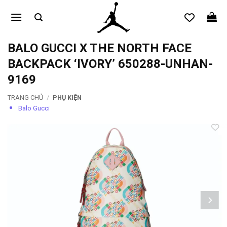
Bỏ
qua
nội
dung
BALO GUCCI X THE NORTH FACE
BACKPACK ‘IVORY’ 650288-UNHAN-
9169
TRANG CHỦ
/
PHỤ KIỆN
Balo Gucci
Add to
wishlist