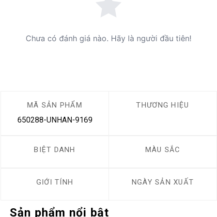
Chưa có đánh giá nào. Hãy là người đầu tiên!
MÃ SẢN PHẨM
THƯƠNG HIỆU
650288-UNHAN-9169
BIỆT DANH
MÀU SẮC
GIỚI TÍNH
NGÀY SẢN XUẤT
Sản phẩm nổi bật