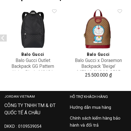
Add to
Add to
wishlist
wishlist
Balo Gucci
Balo Gucci
Balo Gucci Outlet
Balo Gucci x Doraemon
Backpack GG Pattern
Backpack ‘Beige’
Nylon Black 449181
647816-2VOAG-8595
29,000,000
25.500.000
₫
G1XYN 8615
JORDAN VIETNAM
HỖ TRỢ KHÁCH HÀNG
CÔNG TY TNHH TM & ĐT
Hướng dẫn mua hàng
QUỐC TẾ Á CHÂU
Chính sách kiểm hàng bảo
hành và đổi trả
DKKD : 0109539054