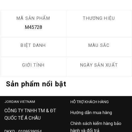
MÃ SẢN PHẨM
THƯƠNG HIỆU
M45728
BIỆT DANH
MÀU SẮC
GIỚI TÍNH
NGÀY SẢN XUẤT
Sản phẩm nổi bật
JORDAN VIETNAM
HỖ TRỢ KHÁCH HÀNG
CÔNG TY TNHH TM & ĐT
Hướng dẫn mua hàng
QUỐC TẾ Á CHÂU
Chính sách kiểm hàng bảo
hành và đổi trả
DKKD : 0109539054