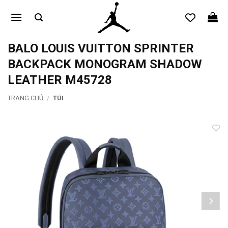
Bỏ
qua
nội
dung
BALO LOUIS VUITTON SPRINTER
BACKPACK MONOGRAM SHADOW
LEATHER M45728
TRANG CHỦ
/
TÚI
Add to
wishlist