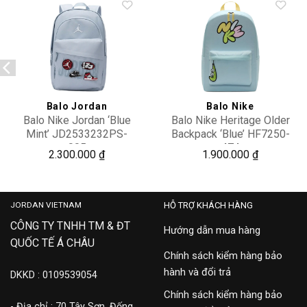
Add to
Add to
wishlist
wishlist
Balo Jordan
Balo Nike
Balo Nike Jordan ‘Blue
Balo Nike Heritage Older
Mint’ JD2533232PS-
Backpack ‘Blue’ HF7250-
005
474
2.300.000
₫
1.900.000
₫
JORDAN VIETNAM
HỖ TRỢ KHÁCH HÀNG
CÔNG TY TNHH TM & ĐT
Hướng dẫn mua hàng
QUỐC TẾ Á CHÂU
Chính sách kiểm hàng bảo
hành và đổi trả
DKKD : 0109539054
Chính sách kiểm hàng bảo
- Địa chỉ : 70 Tây Sơn, Đống