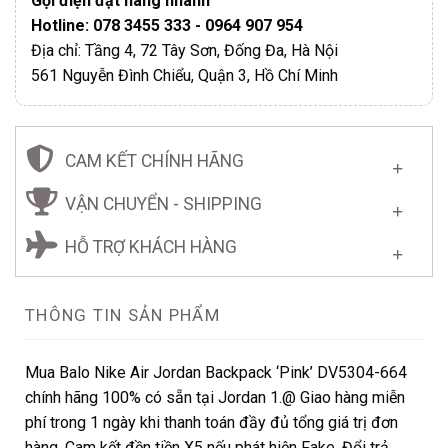
Gọi điện đặt hàng nhanh
Hotline: 078 3455 333 - 0964 907 954
Địa chỉ: Tầng 4, 72 Tây Sơn, Đống Đa, Hà Nội
561 Nguyễn Đình Chiểu, Quận 3, Hồ Chí Minh
CAM KẾT CHÍNH HÃNG
VẬN CHUYỂN - SHIPPING
HỖ TRỢ KHÁCH HÀNG
THÔNG TIN SẢN PHẨM
Mua Balo Nike Air Jordan Backpack ‘Pink’ DV5304-664
chính hãng 100% có sẵn tại Jordan 1.@ Giao hàng miễn
phí trong 1 ngày khi thanh toán đầy đủ tổng giá trị đơn
hàng. Cam kết đền tiền X5 nếu phát hiện Fake. Đổi trả