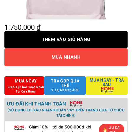
1.750.000
₫
THÊM VÀO GIỎ HÀNG
MUA NHANH
MUA NGAY - TRẢ
MUA NGAY
TRẢ GÓP QUA
SAU
THẺ
Giao Tận Nơi Hoặc Nhận
Visa, Master, JCB
Tại Cửa Hàng
ƯU ĐÃI KHI THANH TOÁN
(SỬ DỤNG KHI XÁC NHẬN KHOẢN VAY TRÊN TRANG CỦA TỔ CHỨC
TÀI CHÍNH)
Giảm 10% – tối đa 500.000đ khi
ƯU ĐÃI