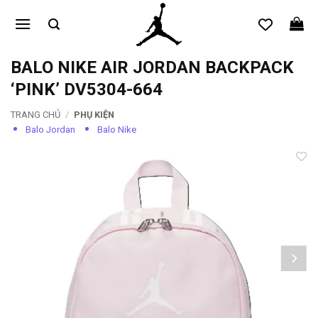
Bỏ
qua
nội
dung
BALO NIKE AIR JORDAN BACKPACK
‘PINK’ DV5304-664
TRANG CHỦ
/
PHỤ KIỆN
Balo Jordan
Balo Nike
Add to
wishlist