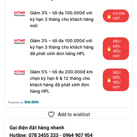
Giảm 3% – tối đa 100.000đ với
ƯU ĐÃI
HOT
kỳ hạn 3 tháng cho khách hàng
mới
Giảm 3% – tối đa 100.000đ với
SIÊU
MỚI,
kỳ hạn 3 tháng cho khách hàng
SIÊU
đã phát sinh đơn hàng HPL
HOT
Giảm 5% – tối đa 200.000đ khi
SIÊU
MỚI,
chọn kỳ hạn 6 & 12 tháng cho
SIÊU
khách hàng đã phát sinh đơn
HOT
hàng HPL
Powered by
Add to wishlist
Gọi điện đặt hàng nhanh
Hotline: 078 3455 333 - 0964 907 954