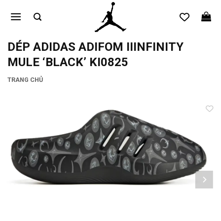
Bỏ
qua
nội
dung
DÉP ADIDAS ADIFOM IIINFINITY
MULE ‘BLACK’ KI0825
TRANG CHỦ
Add to
wishlist