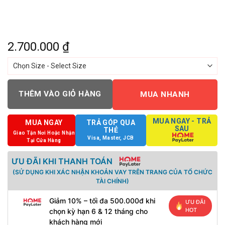
2.700.000
₫
THÊM VÀO GIỎ HÀNG
MUA NHANH
MUA NGAY - TRẢ
MUA NGAY
TRẢ GÓP QUA
SAU
THẺ
Giao Tận Nơi Hoặc Nhận
Visa, Master, JCB
Tại Cửa Hàng
ƯU ĐÃI KHI THANH TOÁN
(SỬ DỤNG KHI XÁC NHẬN KHOẢN VAY TRÊN TRANG CỦA TỔ CHỨC
TÀI CHÍNH)
Giảm 10% – tối đa 500.000đ khi
ƯU ĐÃI
HOT
chọn kỳ hạn 6 & 12 tháng cho
khách hàng mới