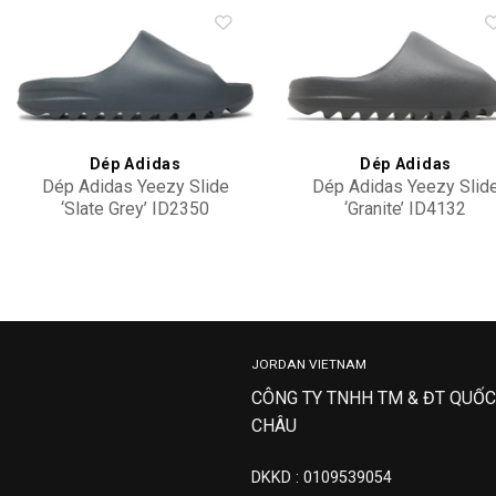
Add to
Add 
wishlist
wishl
Dép Adidas
Dép Adidas
Dép Adidas Yeezy Slide
Dép Adidas Yeezy Slid
‘Slate Grey’ ID2350
‘Granite’ ID4132
4,500,000
4,900,000
JORDAN VIETNAM
CÔNG TY TNHH TM & ĐT QUỐC
CHÂU
DKKD : 0109539054