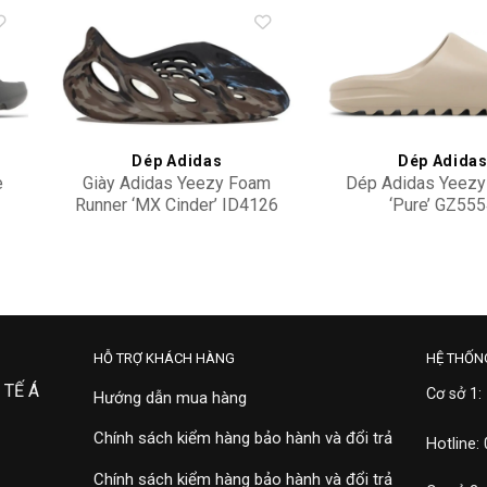
to
Add to
ist
wishlist
Dép Adidas
Dép Adida
e
Giày Adidas Yeezy Foam
Dép Adidas Yeezy
Runner ‘MX Cinder’ ID4126
‘Pure’ GZ55
2,700,000
6,900,000
HỖ TRỢ KHÁCH HÀNG
HỆ THỐN
 TẾ Á
Cơ sở 1:
Hướng dẫn mua hàng
Chính sách kiểm hàng bảo hành và đổi trả
Hotline:
Chính sách kiểm hàng bảo hành và đổi trả