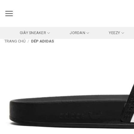
Bỏ
qua
nội
dung
GIÀY SNEAKER
JORDAN
YEEZY
TRANG CHỦ
/
DÉP ADIDAS