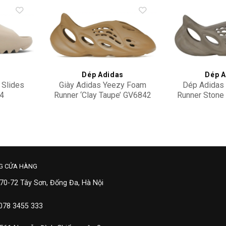
Add to
Add to
wishlist
wishlist
s
Dép Adidas
Dép A
 Slides
Giày Adidas Yeezy Foam
Dép Adidas
54
Runner ‘Clay Taupe’ GV6842
Runner Stone
2,900,000
2,90
G CỬA HÀNG
 70-72 Tây Sơn, Đống Đa, Hà Nội
 078 3455 333