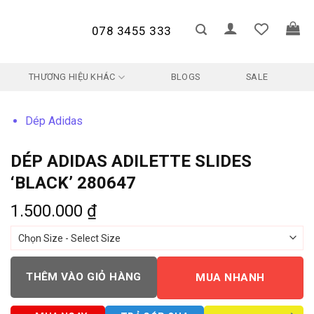
078 3455 333
THƯƠNG HIỆU KHÁC
BLOGS
SALE
Dép Adidas
DÉP ADIDAS ADILETTE SLIDES
‘BLACK’ 280647
1.500.000
₫
THÊM VÀO GIỎ HÀNG
MUA NHANH