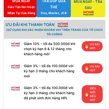
MUA NGAY
TRẢ GÓP QUA
MUA NGAY - TRẢ
THẺ
Giao Tận Nơi Hoặc
SAU
Nhận Tại Cửa Hàng
Visa, Master, JCB
ƯU ĐÃI KHI THANH TOÁN
(SỬ DỤNG KHI XÁC NHẬN KHOẢN VAY TRÊN TRANG CỦA TỔ CHỨC
TÀI CHÍNH)
Giảm 10% – tối đa 500.000đ khi
ƯU ĐÃI
HOT
chọn kỳ hạn 6 & 12 tháng cho
khách hàng mới
Giảm 3% – tối đa 100.000đ với
ƯU ĐÃI
HOT
kỳ hạn 3 tháng cho khách hàng
mới
Giảm 3% – tối đa 100.000đ với
SIÊU
MỚI,
kỳ hạn 3 tháng cho khách hàng
SIÊU
đã phát sinh đơn hàng HPL
HOT