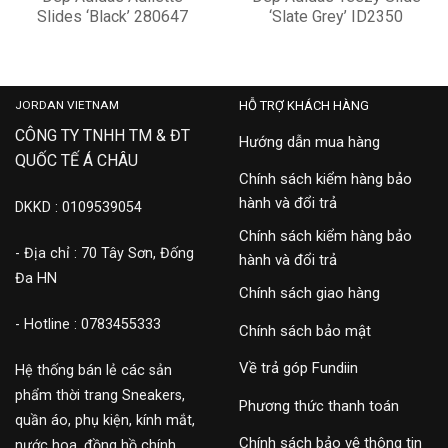
Slides ‘Black’ 280647
‘Slate Grey’ ID2350
1,500,000
4,500,000
JORDAN VIETNAM
HỖ TRỢ KHÁCH HÀNG
CÔNG TY TNHH TM & ĐT
Hướng dẫn mua hàng
QUỐC TẾ Á CHÂU
Chính sách kiểm hàng bảo
hành và đổi trả
DKKD : 0109539054
Chính sách kiểm hàng bảo
- Địa chỉ : 70 Tây Sơn, Đống
hành và đổi trả
Đa HN
Chính sách giao hàng
- Hotline : 0783455333
Chính sách bảo mật
Về trả góp Fundiin
Hệ thống bán lẻ các sản
phẩm thời trang Sneakers,
Phương thức thanh toán
quần áo, phụ kiện, kính mắt,
Chính sách bảo vệ thông tin
nước hoa, đồng hồ chính