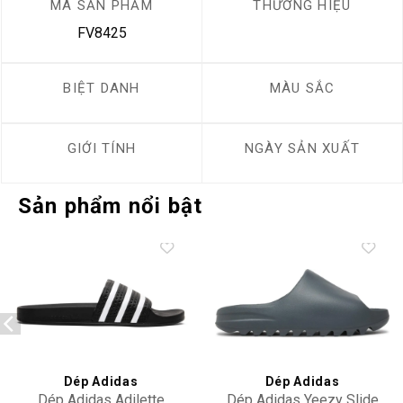
MÃ SẢN PHẨM
THƯƠNG HIỆU
FV8425
BIỆT DANH
MÀU SẮC
GIỚI TÍNH
NGÀY SẢN XUẤT
Sản phẩm nổi bật
Add to
Add to
wishlist
wishlist
Dép Adidas
Dép Adidas
Dép Adidas Adilette
Dép Adidas Yeezy Slide