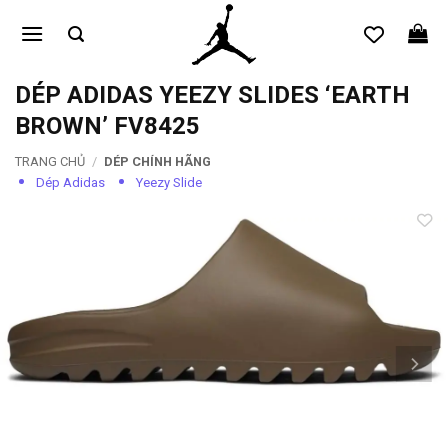
Bỏ
qua
nội
dung
DÉP ADIDAS YEEZY SLIDES ‘EARTH
BROWN’ FV8425
TRANG CHỦ
/
DÉP CHÍNH HÃNG
Dép Adidas
Yeezy Slide
Add to
wishlist