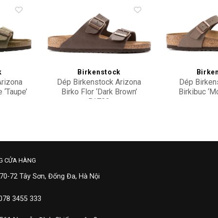
Add to
Add to
wishlist
wishlist
k
Birkenstock
Birke
Arizona
Dép Birkenstock Arizona
Dép Birken
 ‘Taupe’
Birko Flor ‘Dark Brown’
Birkibuc ‘M
51703
3,900,000
4,50
G CỬA HÀNG
 70-72 Tây Sơn, Đống Đa, Hà Nội
 078 3455 333