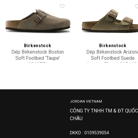
Add to
Add 
wishlist
wishl
Birkenstock
Birkenstock
Dép Birkenstock Boston
Dép Birkenstock Arizon
Soft Footbed ‘Taupe’
Soft Footbed Suede
0560771
Leather ‘Taupe’ 095130
4,500,000
5,000,000
JORDAN VIETNAM
CÔNG TY TNHH TM & ĐT QUỐC
CHÂU
DKKD : 0109539054