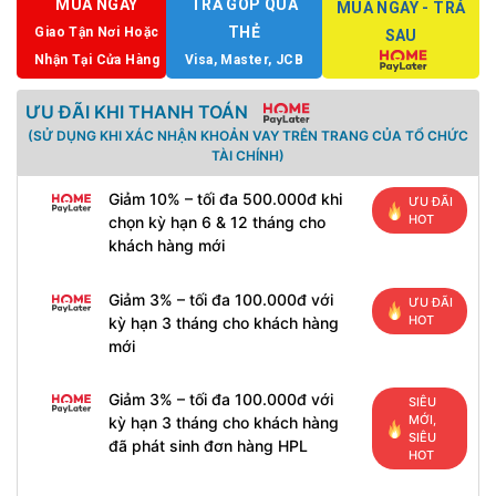
MUA NGAY
TRẢ GÓP QUA
MUA NGAY - TRẢ
THẺ
Giao Tận Nơi Hoặc
SAU
Nhận Tại Cửa Hàng
Visa, Master, JCB
ƯU ĐÃI KHI THANH TOÁN
(SỬ DỤNG KHI XÁC NHẬN KHOẢN VAY TRÊN TRANG CỦA TỔ CHỨC
TÀI CHÍNH)
Giảm 10% – tối đa 500.000đ khi
ƯU ĐÃI
HOT
chọn kỳ hạn 6 & 12 tháng cho
khách hàng mới
Giảm 3% – tối đa 100.000đ với
ƯU ĐÃI
HOT
kỳ hạn 3 tháng cho khách hàng
mới
Giảm 3% – tối đa 100.000đ với
SIÊU
MỚI,
kỳ hạn 3 tháng cho khách hàng
SIÊU
đã phát sinh đơn hàng HPL
HOT