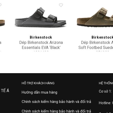
to
Add to
ist
wishlist
Birkenstock
Birkenstoc
a
Dép Birkenstock Arizona
Dép Birkenstock 
Essentials EVA ‘Black’
Soft Footbed Suede
1
1001498
951303
2,500,000
4,500,000
HỖ TRỢ KHÁCH HÀNG
HỆ THỐN
 TẾ Á
Cơ sở 1:
Hướng dẫn mua hàng
Chính sách kiểm hàng bảo hành và đổi trả
Hotline:
Chính sách kiểm hàng bảo hành và đổi trả