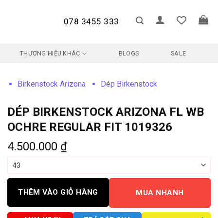
078 3455 333
THƯƠNG HIỆU KHÁC
BLOGS
SALE
Birkenstock Arizona
Dép Birkenstock
DÉP BIRKENSTOCK ARIZONA FL WB
OCHRE REGULAR FIT 1019326
4.500.000
₫
THÊM VÀO GIỎ HÀNG
MUA NHANH