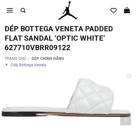
Bỏ
qua
nội
dung
DÉP BOTTEGA VENETA PADDED
FLAT SANDAL ‘OPTIC WHITE’
627710VBRR09122
TRANG CHỦ
/
DÉP CHÍNH HÃNG
Dép Bottega Veneta
Add to
wishlist