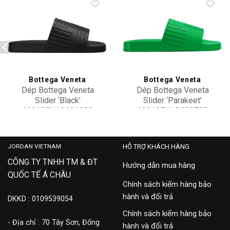
Add to
Add to
wishlist
wishlist
Bottega Veneta
Bottega Veneta
Dép Bottega Veneta
Dép Bottega Veneta
Slider ‘Black’
Slider ‘Parakeet’
690105V1O601000
690105V1O603708
10,900,000
4,900,000
JORDAN VIETNAM
HỖ TRỢ KHÁCH HÀNG
CÔNG TY TNHH TM & ĐT
Hướng dẫn mua hàng
QUỐC TẾ Á CHÂU
Chính sách kiểm hàng bảo
hành và đổi trả
DKKD : 0109539054
Chính sách kiểm hàng bảo
- Địa chỉ : 70 Tây Sơn, Đống
hành và đổi trả