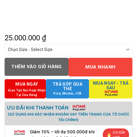
25.000.000
₫
THÊM VÀO GIỎ HÀNG
MUA NHANH
MUA NGAY - TRẢ
MUA NGAY
TRẢ GÓP QUA
SAU
THẺ
Giao Tận Nơi Hoặc Nhận
Visa, Master, JCB
Tại Cửa Hàng
ƯU ĐÃI KHI THANH TOÁN
(SỬ DỤNG KHI XÁC NHẬN KHOẢN VAY TRÊN TRANG CỦA TỔ CHỨC
TÀI CHÍNH)
Giảm 10% – tối đa 500.000đ khi
ƯU ĐÃI