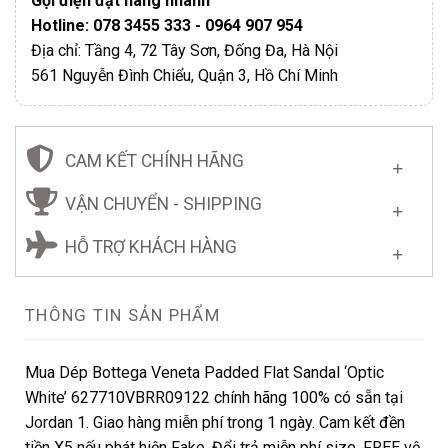
Gọi điện đặt hàng nhanh
Hotline: 078 3455 333 - 0964 907 954
Địa chỉ: Tầng 4, 72 Tây Sơn, Đống Đa, Hà Nội
561 Nguyễn Đình Chiểu, Quận 3, Hồ Chí Minh
CAM KẾT CHÍNH HÃNG
VẬN CHUYỂN - SHIPPING
HỖ TRỢ KHÁCH HÀNG
THÔNG TIN SẢN PHẨM
Mua Dép Bottega Veneta Padded Flat Sandal ‘Optic
White’ 627710VBRR09122 chính hãng 100% có sẵn tại
Jordan 1. Giao hàng miễn phí trong 1 ngày. Cam kết đền
tiền X5 nếu phát hiện Fake. Đổi trả miễn phí size. FREE vệ