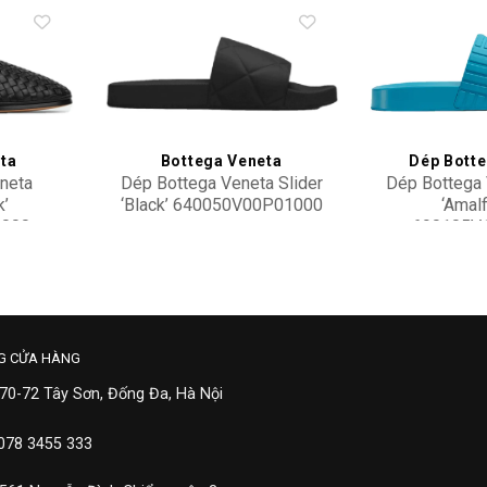
Add to
Add to
wishlist
wishlist
ta
Bottega Veneta
Dép Bott
neta
Dép Bottega Veneta Slider
Dép Bottega 
k’
‘Black’ 640050V00P01000
‘Amalf
1000
690105V
13,900,000
17,20
G CỬA HÀNG
 70-72 Tây Sơn, Đống Đa, Hà Nội
 078 3455 333