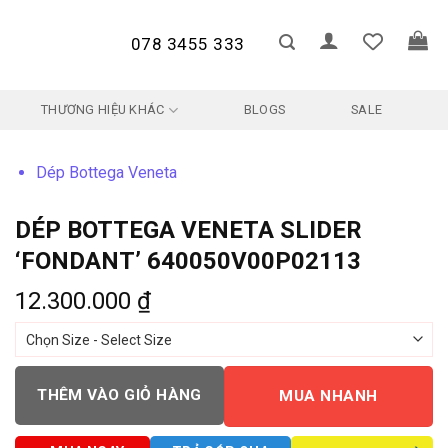
078 3455 333
THƯƠNG HIỆU KHÁC
BLOGS
SALE
Dép Bottega Veneta
DÉP BOTTEGA VENETA SLIDER
‘FONDANT’ 640050V00P02113
12.300.000
₫
THÊM VÀO GIỎ HÀNG
MUA NHANH