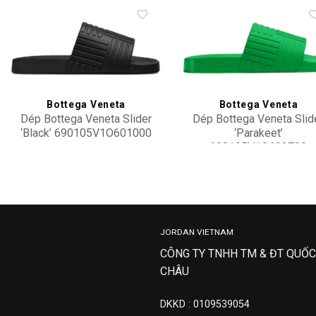
Add to
Add 
wishlist
wishl
Bottega Veneta
Bottega Veneta
Dép Bottega Veneta Slider
Dép Bottega Veneta Slid
‘Black’ 690105V1O601000
‘Parakeet’
690105V1O603708
10,900,000
4,900,000
JORDAN VIETNAM
CÔNG TY TNHH TM & ĐT QUỐC
CHÂU
DKKD : 0109539054