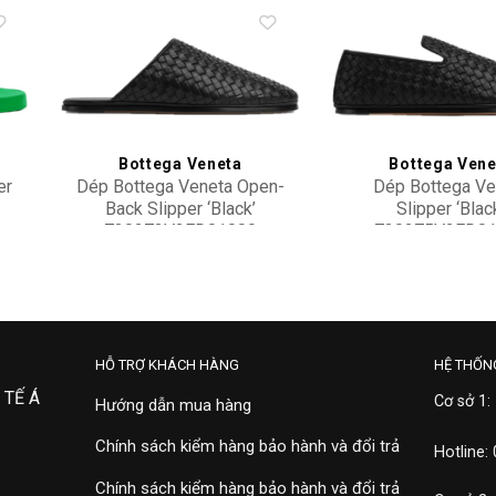
to
Add to
ist
wishlist
Bottega Veneta
Bottega Vene
er
Dép Bottega Veneta Open-
Dép Bottega Ve
Back Slipper ‘Black’
Slipper ‘Blac
730273V2ED01000
730275V2ED0
41,000,000
16,900,000
HỖ TRỢ KHÁCH HÀNG
HỆ THỐN
 TẾ Á
Cơ sở 1:
Hướng dẫn mua hàng
Chính sách kiểm hàng bảo hành và đổi trả
Hotline:
Chính sách kiểm hàng bảo hành và đổi trả