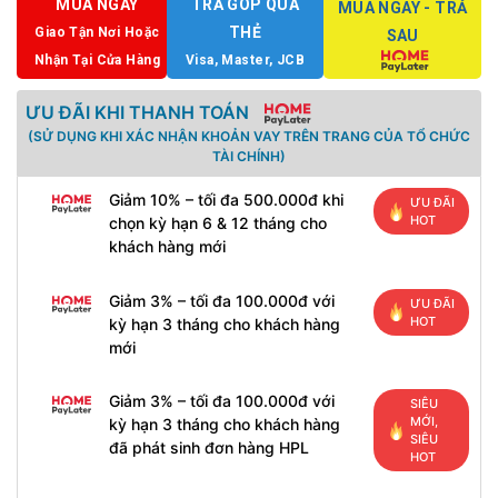
MUA NGAY
TRẢ GÓP QUA
MUA NGAY - TRẢ
THẺ
Giao Tận Nơi Hoặc
SAU
Nhận Tại Cửa Hàng
Visa, Master, JCB
ƯU ĐÃI KHI THANH TOÁN
(SỬ DỤNG KHI XÁC NHẬN KHOẢN VAY TRÊN TRANG CỦA TỔ CHỨC
TÀI CHÍNH)
Giảm 10% – tối đa 500.000đ khi
ƯU ĐÃI
HOT
chọn kỳ hạn 6 & 12 tháng cho
khách hàng mới
Giảm 3% – tối đa 100.000đ với
ƯU ĐÃI
HOT
kỳ hạn 3 tháng cho khách hàng
mới
Giảm 3% – tối đa 100.000đ với
SIÊU
MỚI,
kỳ hạn 3 tháng cho khách hàng
SIÊU
đã phát sinh đơn hàng HPL
HOT