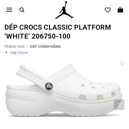
Bỏ
qua
nội
dung
DÉP CROCS CLASSIC PLATFORM
‘WHITE’ 206750-100
TRANG CHỦ
/
DÉP CHÍNH HÃNG
Dép Crocs
Add to
wishlist