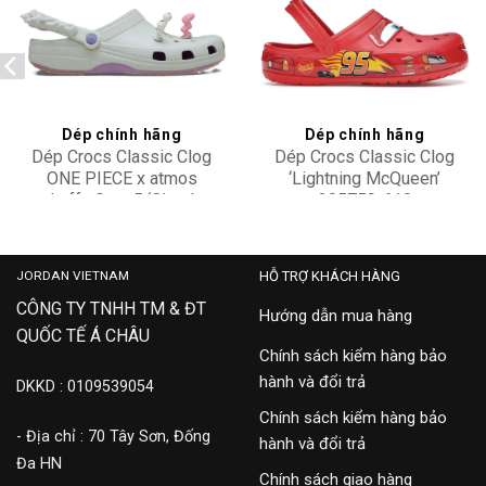
Add to
Add to
wishlist
wishlist
Dép chính hãng
Dép chính hãng
Dép Crocs Classic Clog
Dép Crocs Classic Clog
ONE PIECE x atmos
‘Lightning McQueen’
Luffy Gear 5 ‘Cloud
205759-610
5,900,000
9,900,000
White’ 211181-5PR
JORDAN VIETNAM
HỖ TRỢ KHÁCH HÀNG
CÔNG TY TNHH TM & ĐT
Hướng dẫn mua hàng
QUỐC TẾ Á CHÂU
Chính sách kiểm hàng bảo
hành và đổi trả
DKKD : 0109539054
Chính sách kiểm hàng bảo
- Địa chỉ : 70 Tây Sơn, Đống
hành và đổi trả
Đa HN
Chính sách giao hàng