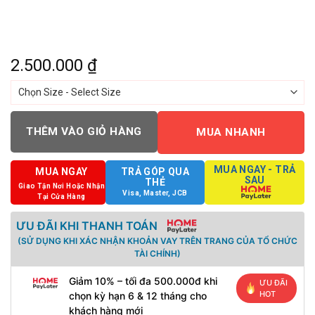
2.500.000
₫
THÊM VÀO GIỎ HÀNG
MUA NHANH
MUA NGAY - TRẢ
MUA NGAY
TRẢ GÓP QUA
SAU
THẺ
Giao Tận Nơi Hoặc Nhận
Visa, Master, JCB
Tại Cửa Hàng
ƯU ĐÃI KHI THANH TOÁN
(SỬ DỤNG KHI XÁC NHẬN KHOẢN VAY TRÊN TRANG CỦA TỔ CHỨC
TÀI CHÍNH)
Giảm 10% – tối đa 500.000đ khi
ƯU ĐÃI
HOT
chọn kỳ hạn 6 & 12 tháng cho
khách hàng mới