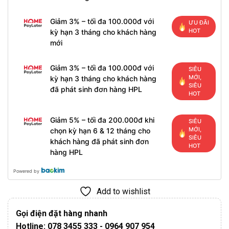
Giảm 3% – tối đa 100.000đ với
ƯU ĐÃI
HOT
kỳ hạn 3 tháng cho khách hàng
mới
Giảm 3% – tối đa 100.000đ với
SIÊU
MỚI,
kỳ hạn 3 tháng cho khách hàng
SIÊU
đã phát sinh đơn hàng HPL
HOT
Giảm 5% – tối đa 200.000đ khi
SIÊU
MỚI,
chọn kỳ hạn 6 & 12 tháng cho
SIÊU
khách hàng đã phát sinh đơn
HOT
hàng HPL
Powered by
Add to wishlist
Gọi điện đặt hàng nhanh
Hotline: 078 3455 333 - 0964 907 954