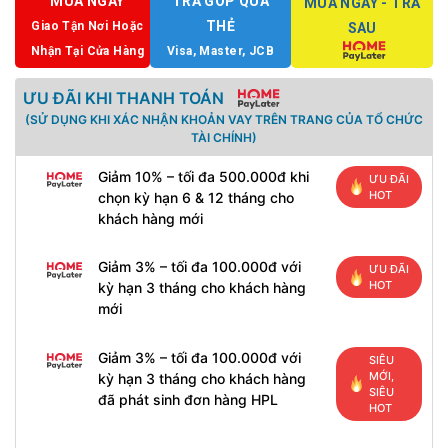
MUA NGAY
TRẢ GÓP QUA
MUA NGAY - TRẢ
THẺ
Giao Tận Nơi Hoặc
SAU
Nhận Tại Cửa Hàng
Visa, Master, JCB
ƯU ĐÃI KHI THANH TOÁN
(SỬ DỤNG KHI XÁC NHẬN KHOẢN VAY TRÊN TRANG CỦA TỔ CHỨC
TÀI CHÍNH)
Giảm 10% – tối đa 500.000đ khi
ƯU ĐÃI
HOT
chọn kỳ hạn 6 & 12 tháng cho
khách hàng mới
Giảm 3% – tối đa 100.000đ với
ƯU ĐÃI
HOT
kỳ hạn 3 tháng cho khách hàng
mới
Giảm 3% – tối đa 100.000đ với
SIÊU
MỚI,
kỳ hạn 3 tháng cho khách hàng
SIÊU
đã phát sinh đơn hàng HPL
HOT