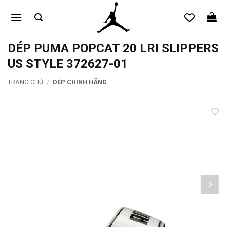
Bỏ
qua
nội
dung
DÉP PUMA POPCAT 20 LRI SLIPPERS
US STYLE 372627-01
TRANG CHỦ
/
DÉP CHÍNH HÃNG
Add to
wishlist