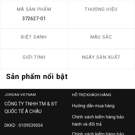
MÃ SẢN PHẨM
THƯƠNG HIỆU
372627-01
BIỆT DANH
MÀU SẮC
GIỚI TÍNH
NGÀY SẢN XUẤT
Sản phẩm nổi bật
JORDAN VIETNAM
HỖ TRỢ KHÁCH HÀNG
CÔNG TY TNHH TM & ĐT
Hướng dẫn mua hàng
QUỐC TẾ Á CHÂU
Chính sách kiểm hàng bảo
hành và đổi trả
DKKD : 0109539054
Chính sách kiểm hàng bảo