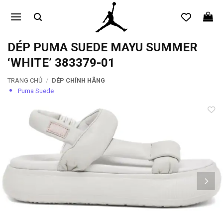
Bỏ
qua
nội
dung
DÉP PUMA SUEDE MAYU SUMMER
‘WHITE’ 383379-01
TRANG CHỦ
/
DÉP CHÍNH HÃNG
Puma Suede
Add to
wishlist