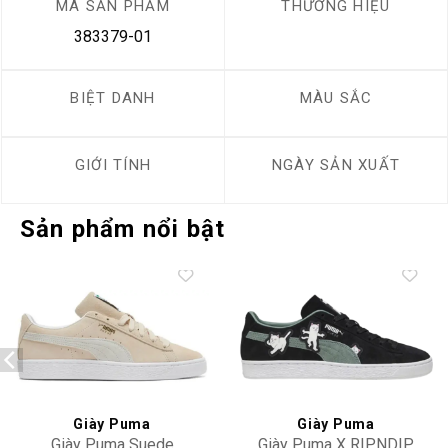
MÃ SẢN PHẨM
THƯƠNG HIỆU
383379-01
BIỆT DANH
MÀU SẮC
GIỚI TÍNH
NGÀY SẢN XUẤT
Sản phẩm nổi bật
Add to
Add to
wishlist
wishlist
Giày Puma
Giày Puma
Giày Puma Suede
Giày Puma X RIPNDIP