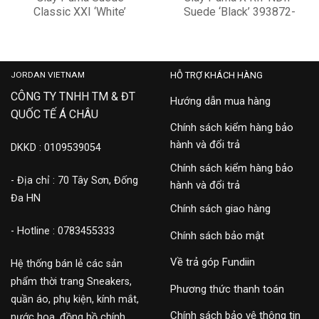
Classic XXI ‘White’
Suede ‘Black’ 393872-
374915-10
01
2,900,000
4,500,000
JORDAN VIETNAM
HỖ TRỢ KHÁCH HÀNG
CÔNG TY TNHH TM & ĐT
Hướng dẫn mua hàng
QUỐC TẾ Á CHÂU
Chính sách kiểm hàng bảo
hành và đổi trả
DKKD : 0109539054
Chính sách kiểm hàng bảo
- Địa chỉ : 70 Tây Sơn, Đống
hành và đổi trả
Đa HN
Chính sách giao hàng
- Hotline : 0783455333
Chính sách bảo mật
Về trả góp Fundiin
Hệ thống bán lẻ các sản
phẩm thời trang Sneakers,
Phương thức thanh toán
quần áo, phụ kiện, kính mắt,
Chính sách bảo vệ thông tin
nước hoa, đồng hồ chính