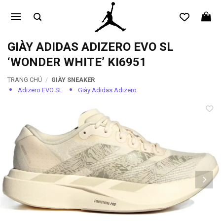
Bỏ
qua
nội
dung
GIÀY ADIDAS ADIZERO EVO SL
‘WONDER WHITE’ KI6951
TRANG CHỦ
/
GIÀY SNEAKER
Adizero EVO SL
Giày Adidas Adizero
Add to
wishlist