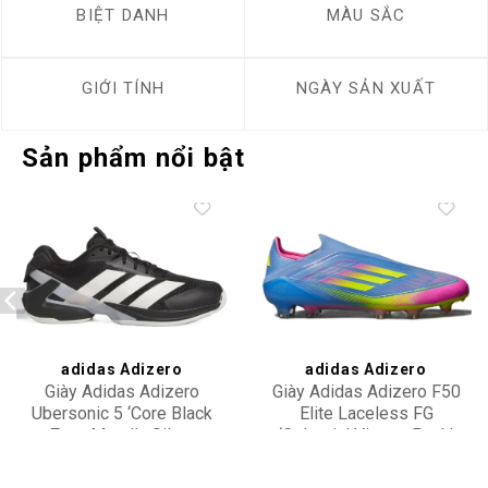
BIỆT DANH
MÀU SẮC
GIỚI TÍNH
NGÀY SẢN XUẤT
Sản phẩm nổi bật
Add to
Add to
wishlist
wishlist
adidas Adizero
adidas Adizero
Giày Adidas Adizero
Giày Adidas Adizero F50
Ubersonic 5 ‘Core Black
Elite Laceless FG
Zero Metalic Silver
‘Celestial Victory Pack’
3,300,000
20,500,000
Metallic’ IH2556
IE1213