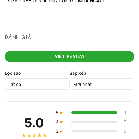
size. FREE vệ sinh giày trọn đời. MUA NGAY !
ĐÁNH GIÁ
VIẾT REVIEW
Lọc sao
Sắp xếp
5
1
5.0
4
0
3
0
★
★
★
★
★