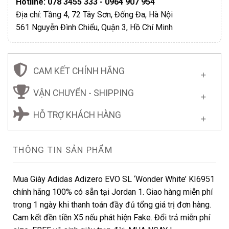
Hotline: 078 3455 333 - 0964 907 954
Địa chỉ: Tầng 4, 72 Tây Sơn, Đống Đa, Hà Nội
561 Nguyễn Đình Chiểu, Quận 3, Hồ Chí Minh
CAM KẾT CHÍNH HÃNG
VẬN CHUYỂN - SHIPPING
HỖ TRỢ KHÁCH HÀNG
THÔNG TIN SẢN PHẨM
Mua Giày Adidas Adizero EVO SL ‘Wonder White’ KI6951
chính hãng 100% có sẵn tại Jordan 1. Giao hàng miễn phí
trong 1 ngày khi thanh toán đầy đủ tổng giá trị đơn hàng.
Cam kết đền tiền X5 nếu phát hiện Fake. Đổi trả miễn phí