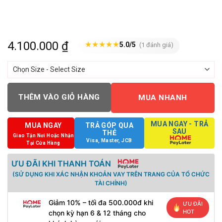
4.100.000
₫
★
★
★
★
★
5.0/5
(1 đánh giá)
THÊM VÀO GIỎ HÀNG
MUA NHANH
MUA NGAY - TRẢ
MUA NGAY
TRẢ GÓP QUA
SAU
THẺ
Giao Tận Nơi Hoặc Nhận
Visa, Master, JCB
Tại Cửa Hàng
ƯU ĐÃI KHI THANH TOÁN
(SỬ DỤNG KHI XÁC NHẬN KHOẢN VAY TRÊN TRANG CỦA TỔ CHỨC
TÀI CHÍNH)
Giảm 10% – tối đa 500.000đ khi
ƯU ĐÃI
HOT
chọn kỳ hạn 6 & 12 tháng cho