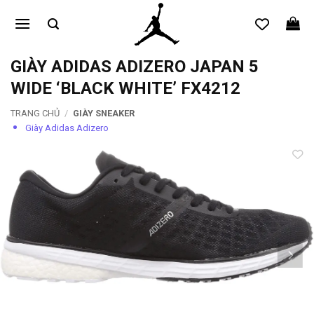
Bỏ
qua
nội
dung
GIÀY ADIDAS ADIZERO JAPAN 5
WIDE ‘BLACK WHITE’ FX4212
TRANG CHỦ
/
GIÀY SNEAKER
Giày Adidas Adizero
Add to
wishlist