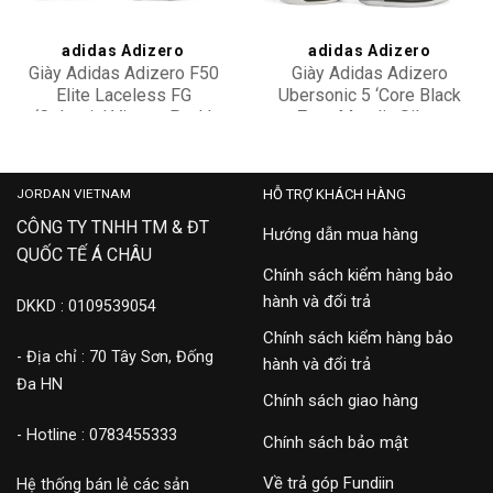
adidas Adizero
adidas Adizero
Giày Adidas Adizero F50
Giày Adidas Adizero
Elite Laceless FG
Ubersonic 5 ‘Core Black
‘Celestial Victory Pack’
Zero Metalic Silver
20,500,000
3,300,000
IE1213
Metallic’ IH2556
JORDAN VIETNAM
HỖ TRỢ KHÁCH HÀNG
CÔNG TY TNHH TM & ĐT
Hướng dẫn mua hàng
QUỐC TẾ Á CHÂU
Chính sách kiểm hàng bảo
hành và đổi trả
DKKD : 0109539054
Chính sách kiểm hàng bảo
- Địa chỉ : 70 Tây Sơn, Đống
hành và đổi trả
Đa HN
Chính sách giao hàng
- Hotline : 0783455333
Chính sách bảo mật
Về trả góp Fundiin
Hệ thống bán lẻ các sản