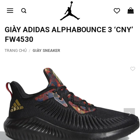
Bỏ
qua
nội
dung
GIÀY ADIDAS ALPHABOUNCE 3 ‘CNY’
FW4530
TRANG CHỦ
/
GIÀY SNEAKER
Add to
wishlist