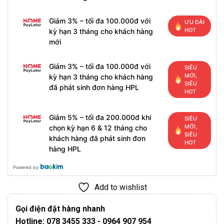
Giảm 3% – tối đa 100.000đ với
ƯU ĐÃI
HOT
kỳ hạn 3 tháng cho khách hàng
mới
Giảm 3% – tối đa 100.000đ với
SIÊU
MỚI,
kỳ hạn 3 tháng cho khách hàng
SIÊU
đã phát sinh đơn hàng HPL
HOT
Giảm 5% – tối đa 200.000đ khi
SIÊU
MỚI,
chọn kỳ hạn 6 & 12 tháng cho
SIÊU
khách hàng đã phát sinh đơn
HOT
hàng HPL
Powered by
Add to wishlist
Gọi điện đặt hàng nhanh
Hotline: 078 3455 333 - 0964 907 954