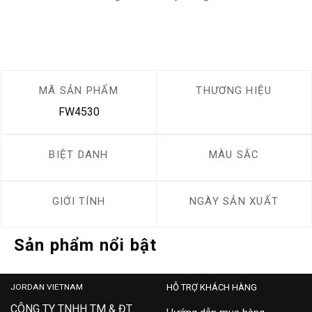
MÃ SẢN PHẨM
THƯƠNG HIỆU
FW4530
BIỆT DANH
MÀU SẮC
GIỚI TÍNH
NGÀY SẢN XUẤT
Sản phẩm nổi bật
JORDAN VIETNAM
HỖ TRỢ KHÁCH HÀNG
CÔNG TY TNHH TM & ĐT