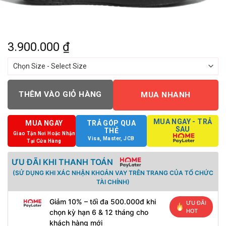
3.900.000
₫
THÊM VÀO GIỎ HÀNG
MUA NHANH
MUA NGAY - TRẢ
MUA NGAY
TRẢ GÓP QUA
SAU
THẺ
Giao Tận Nơi Hoặc Nhận
Visa, Master, JCB
Tại Cửa Hàng
ƯU ĐÃI KHI THANH TOÁN
(SỬ DỤNG KHI XÁC NHẬN KHOẢN VAY TRÊN TRANG CỦA TỔ CHỨC
TÀI CHÍNH)
Giảm 10% – tối đa 500.000đ khi
ƯU ĐÃI
HOT
chọn kỳ hạn 6 & 12 tháng cho
khách hàng mới