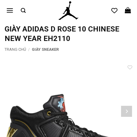
Bỏ
qua
nội
dung
GIÀY ADIDAS D ROSE 10 CHINESE
NEW YEAR EH2110
TRANG CHỦ
/
GIÀY SNEAKER
Add to
wishlist