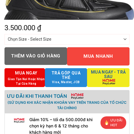
3.500.000
₫
THÊM VÀO GIỎ HÀNG
MUA NHANH
MUA NGAY - TRẢ
MUA NGAY
TRẢ GÓP QUA
SAU
THẺ
Giao Tận Nơi Hoặc Nhận
Visa, Master, JCB
Tại Cửa Hàng
ƯU ĐÃI KHI THANH TOÁN
(SỬ DỤNG KHI XÁC NHẬN KHOẢN VAY TRÊN TRANG CỦA TỔ CHỨC
TÀI CHÍNH)
Giảm 10% – tối đa 500.000đ khi
ƯU ĐÃI
HOT
chọn kỳ hạn 6 & 12 tháng cho
khách hàng mới