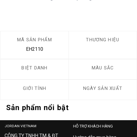
MÃ SẢN PHẨM
THƯƠNG HIỆU
EH2110
BIỆT DANH
MÀU SẮC
GIỚI TÍNH
NGÀY SẢN XUẤT
Sản phẩm nổi bật
JORDAN VIETNAM
HỖ TRỢ KHÁCH HÀNG
CÔNG TY TNHH TM & ĐT