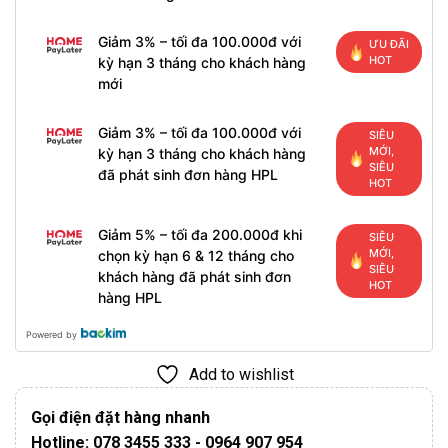
Giảm 3% – tối đa 100.000đ với
ƯU ĐÃI
HOT
kỳ hạn 3 tháng cho khách hàng
mới
Giảm 3% – tối đa 100.000đ với
SIÊU
MỚI,
kỳ hạn 3 tháng cho khách hàng
SIÊU
đã phát sinh đơn hàng HPL
HOT
Giảm 5% – tối đa 200.000đ khi
SIÊU
MỚI,
chọn kỳ hạn 6 & 12 tháng cho
SIÊU
khách hàng đã phát sinh đơn
HOT
hàng HPL
Powered by
Add to wishlist
Gọi điện đặt hàng nhanh
Hotline: 078 3455 333 - 0964 907 954