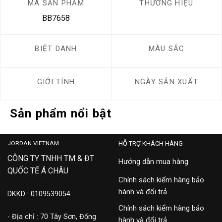
MÃ SẢN PHẨM
THƯƠNG HIỆU
BB7658
BIỆT DANH
MÀU SẮC
GIỚI TÍNH
NGÀY SẢN XUẤT
Sản phẩm nổi bật
JORDAN VIETNAM
HỖ TRỢ KHÁCH HÀNG
CÔNG TY TNHH TM & ĐT
Hướng dẫn mua hàng
QUỐC TẾ Á CHÂU
Chính sách kiểm hàng bảo
hành và đổi trả
DKKD : 0109539054
Chính sách kiểm hàng bảo
- Địa chỉ : 70 Tây Sơn, Đống
hành và đổi trả