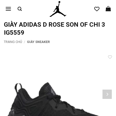
Bỏ
qua
nội
dung
GIÀY ADIDAS D ROSE SON OF CHI 3
IG5559
TRANG CHỦ
/
GIÀY SNEAKER
Add to
wishlist