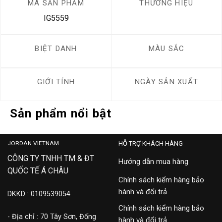
MÃ SẢN PHẨM
THƯƠNG HIỆU
IG5559
BIỆT DANH
MÀU SẮC
GIỚI TÍNH
NGÀY SẢN XUẤT
Sản phẩm nổi bật
JORDAN VIETNAM
HỖ TRỢ KHÁCH HÀNG
CÔNG TY TNHH TM & ĐT
Hướng dẫn mua hàng
QUỐC TẾ Á CHÂU
Chính sách kiểm hàng bảo
hành và đổi trả
DKKD : 0109539054
Chính sách kiểm hàng bảo
- Địa chỉ : 70 Tây Sơn, Đống
hành và đổi trả