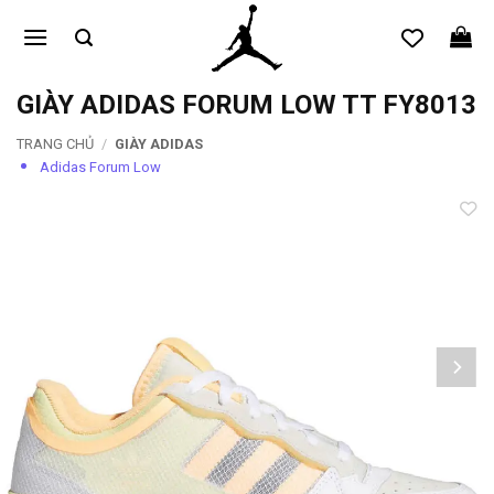
Bỏ
qua
nội
dung
GIÀY ADIDAS FORUM LOW TT FY8013
TRANG CHỦ
/
GIÀY ADIDAS
Adidas Forum Low
Add to
wishlist