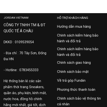
FY7756
2,900,000
2,100,000
JORDAN VIETNAM
HỖ TRỢ KHÁCH HÀNG
CÔNG TY TNHH TM & ĐT
Hướng dẫn mua hàng
QUỐC TẾ Á CHÂU
Chính sách kiểm hàng bảo
hành và đổi trả
DKKD : 0109539054
Chính sách kiểm hàng bảo
- Địa chỉ : 70 Tây Sơn, Đống
hành và đổi trả
Đa HN
Chính sách giao hàng
- Hotline : 0783455333
Chính sách bảo mật
Về trả góp Fundiin
Hệ thống bán lẻ các sản
phẩm thời trang Sneakers,
Phương thức thanh toán
quần áo, phụ kiện, kính mắt,
Chính sách bảo vệ thông tin
nước hoa, đồng hồ chính
cá nhân
hãng mới nhất, giá tốt, dịch