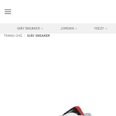
Bỏ
qua
nội
dung
GIÀY SNEAKER
JORDAN
YEEZY
TRANG CHỦ
/
GIÀY SNEAKER