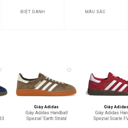
BIỆT DANH
MÀU SẮC
to
Add to
ist
wishlist
Giày Adidas
Giày Adida
Giày Adidas Handball
Giày Adidas Han
33
Spezial ‘Earth Strata’
Spezial Scarle 
IF6490
2,300,000
4,500,000