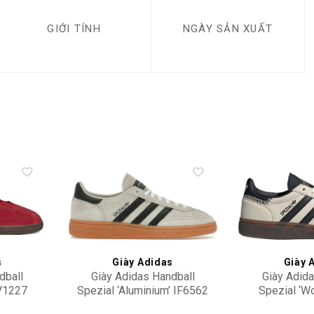
GIỚI TÍNH
NGÀY SẢN XUẤT
Add to
Add to
wishlist
wishlist
s
Giày Adidas
Giày 
dball
Giày Adidas Handball
Giày Adida
FV1227
Spezial ‘Aluminium’ IF6562
Spezial ‘W
Black’
2,900,000
2,90