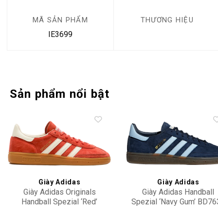
MÃ SẢN PHẨM
THƯƠNG HIỆU
IE3699
Sản phẩm nổi bật
Add to
Add 
wishlist
wishl
Giày Adidas
Giày Adidas
Giày Adidas Originals
Giày Adidas Handball
Handball Spezial ‘Red’
Spezial ‘Navy Gum’ BD76
IG6191
2,500,000
2,800,000