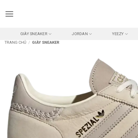
Bỏ
qua
nội
dung
GIÀY SNEAKER
JORDAN
YEEZY
TRANG CHỦ
/
GIÀY SNEAKER