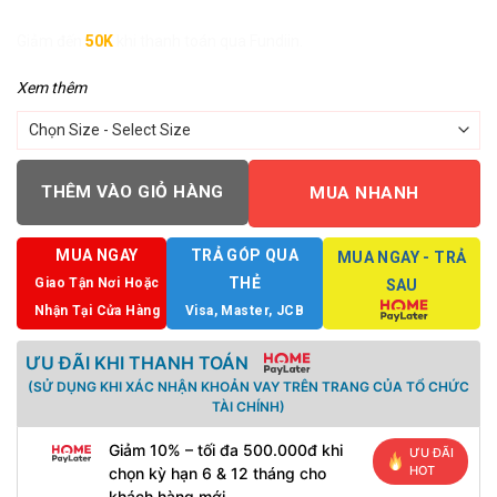
Giảm đến
50K
khi thanh toán qua Fundiin.
Xem thêm
THÊM VÀO GIỎ HÀNG
MUA NHANH
MUA NGAY
TRẢ GÓP QUA
MUA NGAY - TRẢ
THẺ
Giao Tận Nơi Hoặc
SAU
Nhận Tại Cửa Hàng
Visa, Master, JCB
ƯU ĐÃI KHI THANH TOÁN
(SỬ DỤNG KHI XÁC NHẬN KHOẢN VAY TRÊN TRANG CỦA TỔ CHỨC
TÀI CHÍNH)
Giảm 10% – tối đa 500.000đ khi
ƯU ĐÃI
HOT
chọn kỳ hạn 6 & 12 tháng cho
khách hàng mới