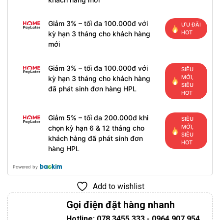
Giảm 3% – tối đa 100.000đ với
ƯU ĐÃI
HOT
kỳ hạn 3 tháng cho khách hàng
mới
Giảm 3% – tối đa 100.000đ với
SIÊU
MỚI,
kỳ hạn 3 tháng cho khách hàng
SIÊU
đã phát sinh đơn hàng HPL
HOT
Giảm 5% – tối đa 200.000đ khi
SIÊU
MỚI,
chọn kỳ hạn 6 & 12 tháng cho
SIÊU
khách hàng đã phát sinh đơn
HOT
hàng HPL
Powered by
Add to wishlist
Gọi điện đặt hàng nhanh
Hotline: 078 3455 333 - 0964 907 954