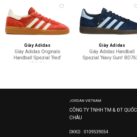
Add to
Add 
wishlist
wishl
Giày Adidas
Giày Adidas
Giày Adidas Originals
Giày Adidas Handball
Handball Spezial ‘Red’
Spezial ‘Navy Gum’ BD76
IG6191
2,500,000
2,800,000
JORDAN VIETNAM
CÔNG TY TNHH TM & ĐT QUỐC
CHÂU
DKKD : 0109539054