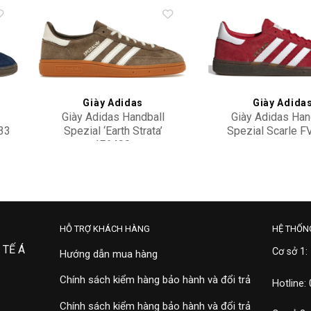
to
Add to
ist
wishlist
Giày Adidas
Giày Adida
Giày Adidas Handball
Giày Adidas Han
33
Spezial ‘Earth Strata’
Spezial Scarle 
IF6490
2,300,000
4,500,000
HỖ TRỢ KHÁCH HÀNG
HỆ THỐN
 TẾ Á
Cơ sở 1:
Hướng dẫn mua hàng
Chính sách kiểm hàng bảo hành và đổi trả
Hotline:
Chính sách kiểm hàng bảo hành và đổi trả