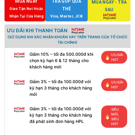
MUA NGAY
TRẢ GÓP QUA
MUA NGAY - TRẢ
THẺ
Giao Tận Nơi Hoặc
SAU
Nhận Tại Cửa Hàng
Visa, Master, JCB
ƯU ĐÃI KHI THANH TOÁN
(SỬ DỤNG KHI XÁC NHẬN KHOẢN VAY TRÊN TRANG CỦA TỔ CHỨC
TÀI CHÍNH)
Giảm 10% – tối đa 500.000đ khi
ƯU ĐÃI
HOT
chọn kỳ hạn 6 & 12 tháng cho
khách hàng mới
Giảm 3% – tối đa 100.000đ với
ƯU ĐÃI
HOT
kỳ hạn 3 tháng cho khách hàng
mới
Giảm 3% – tối đa 100.000đ với
SIÊU
MỚI,
kỳ hạn 3 tháng cho khách hàng
SIÊU
đã phát sinh đơn hàng HPL
HOT