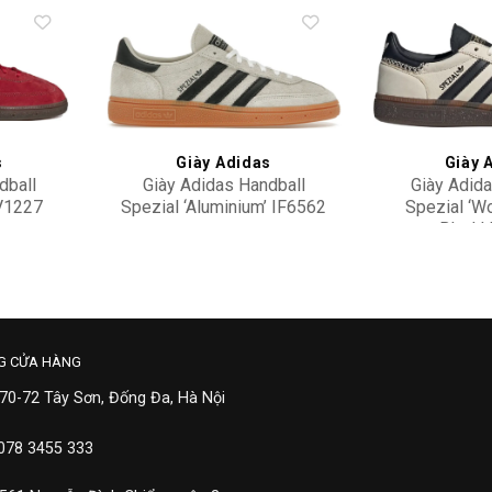
Add to
Add to
wishlist
wishlist
s
Giày Adidas
Giày 
dball
Giày Adidas Handball
Giày Adida
FV1227
Spezial ‘Aluminium’ IF6562
Spezial ‘W
Black’
2,900,000
2,90
G CỬA HÀNG
 70-72 Tây Sơn, Đống Đa, Hà Nội
 078 3455 333