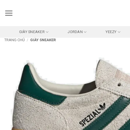
Bỏ
qua
nội
dung
GIÀY SNEAKER
JORDAN
YEEZY
TRANG CHỦ
/
GIÀY SNEAKER