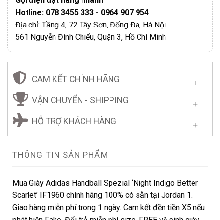
Gọi điện đặt hàng nhanh
Hotline: 078 3455 333 - 0964 907 954
Địa chỉ: Tầng 4, 72 Tây Sơn, Đống Đa, Hà Nội
561 Nguyễn Đình Chiểu, Quận 3, Hồ Chí Minh
CAM KẾT CHÍNH HÃNG
VẬN CHUYỂN - SHIPPING
HỖ TRỢ KHÁCH HÀNG
THÔNG TIN SẢN PHẨM
Mua Giày Adidas Handball Spezial ‘Night Indigo Better
Scarlet’ IF1960 chính hãng 100% có sẵn tại Jordan 1.
Giao hàng miễn phí trong 1 ngày. Cam kết đền tiền X5 nếu
phát hiện Fake. Đổi trả miễn phí size. FREE vệ sinh giày