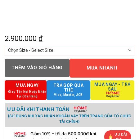
2.900.000
₫
THÊM VÀO GIỎ HÀNG
MUA NHANH
MUA NGAY - TRẢ
MUA NGAY
TRẢ GÓP QUA
SAU
THẺ
Giao Tận Nơi Hoặc Nhận
Visa, Master, JCB
Tại Cửa Hàng
ƯU ĐÃI KHI THANH TOÁN
(SỬ DỤNG KHI XÁC NHẬN KHOẢN VAY TRÊN TRANG CỦA TỔ CHỨC
TÀI CHÍNH)
Giảm 10% – tối đa 500.000đ khi
ƯU ĐÃI