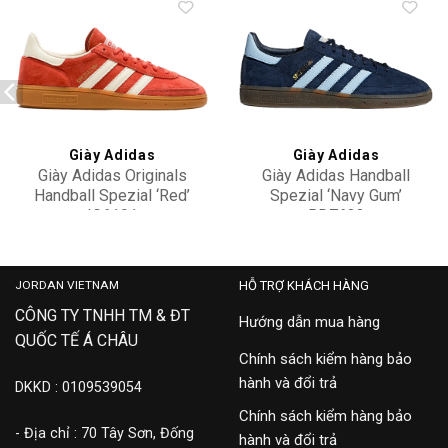
Add to
Add to
wishlist
wishlist
Giày Adidas
Giày Adidas
Giày Adidas Originals
Giày Adidas Handball
Handball Spezial ‘Red’
Spezial ‘Navy Gum’
IG6191
BD7633
2,500,000
2,800,000
JORDAN VIETNAM
HỖ TRỢ KHÁCH HÀNG
CÔNG TY TNHH TM & ĐT
Hướng dẫn mua hàng
QUỐC TẾ Á CHÂU
Chính sách kiểm hàng bảo
hành và đổi trả
DKKD : 0109539054
Chính sách kiểm hàng bảo
- Địa chỉ : 70 Tây Sơn, Đống
hành và đổi trả