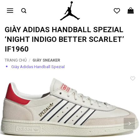
Bỏ
qua
nội
dung
GIÀY ADIDAS HANDBALL SPEZIAL
‘NIGHT INDIGO BETTER SCARLET’
IF1960
TRANG CHỦ
/
GIÀY SNEAKER
Giày Adidas Handball Spezial
Add to
wishlist