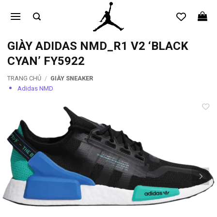
Bỏ
qua
nội
dung
GIÀY ADIDAS NMD_R1 V2 ‘BLACK
CYAN’ FY5922
TRANG CHỦ
/
GIÀY SNEAKER
Adidas NMD
Add to
wishlist