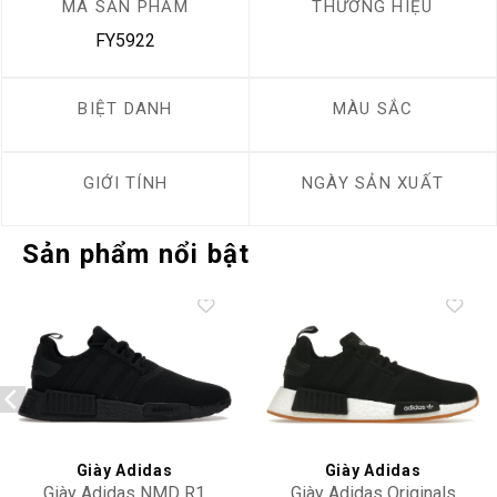
MÃ SẢN PHẨM
THƯƠNG HIỆU
FY5922
BIỆT DANH
MÀU SẮC
GIỚI TÍNH
NGÀY SẢN XUẤT
Sản phẩm nổi bật
Add to
Add to
wishlist
wishlist
Giày Adidas
Giày Adidas
Giày Adidas NMD R1
Giày Adidas Originals