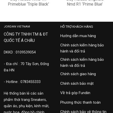
Primeblue ‘Triple Black’
Nmd R1 ‘Prime Blue’
GZ9256
GZ9257
4,500,000
2,500,000
JORDAN VIETNAM
HỖ TRỢ KHÁCH HÀNG
CÔNG TY TNHH TM & ĐT
Hướng dẫn mua hàng
QUỐC TẾ Á CHÂU
Chính sách kiểm hàng bảo
hành và đổi trả
DKKD : 0109539054
Chính sách kiểm hàng bảo
- Địa chỉ : 70 Tây Sơn, Đống
hành và đổi trả
Đa HN
Chính sách giao hàng
- Hotline : 0783455333
Chính sách bảo mật
Về trả góp Fundiin
Hệ thống bán lẻ các sản
phẩm thời trang Sneakers,
Phương thức thanh toán
quần áo, phụ kiện, kính mắt,
Chính sách bảo vệ thông tin
nước hoa, đồng hồ chính