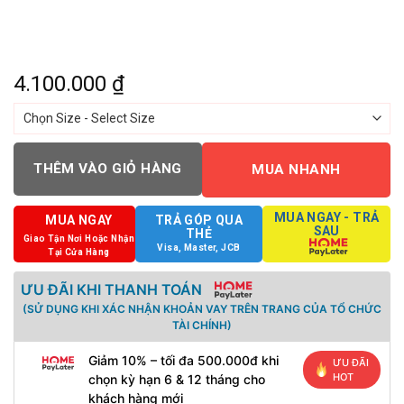
4.100.000
₫
THÊM VÀO GIỎ HÀNG
MUA NHANH
MUA NGAY - TRẢ
MUA NGAY
TRẢ GÓP QUA
SAU
THẺ
Giao Tận Nơi Hoặc Nhận
Visa, Master, JCB
Tại Cửa Hàng
ƯU ĐÃI KHI THANH TOÁN
(SỬ DỤNG KHI XÁC NHẬN KHOẢN VAY TRÊN TRANG CỦA TỔ CHỨC
TÀI CHÍNH)
Giảm 10% – tối đa 500.000đ khi
ƯU ĐÃI
HOT
chọn kỳ hạn 6 & 12 tháng cho
khách hàng mới