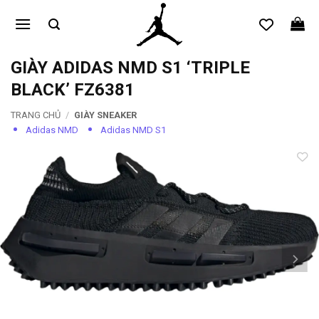
Bỏ
qua
nội
dung
GIÀY ADIDAS NMD S1 ‘TRIPLE
BLACK’ FZ6381
TRANG CHỦ
/
GIÀY SNEAKER
Adidas NMD
Adidas NMD S1
Add to
wishlist