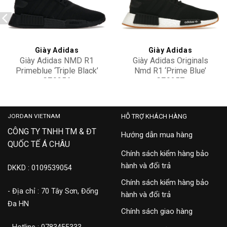
Add to
Add to
wishlist
wishlist
Giày Adidas
Giày Adidas
Giày Adidas NMD R1
Giày Adidas Originals
Primeblue ‘Triple Black’
Nmd R1 ‘Prime Blue’
GZ9256
GZ9257
4,500,000
2,500,000
JORDAN VIETNAM
HỖ TRỢ KHÁCH HÀNG
CÔNG TY TNHH TM & ĐT
Hướng dẫn mua hàng
QUỐC TẾ Á CHÂU
Chính sách kiểm hàng bảo
hành và đổi trả
DKKD : 0109539054
Chính sách kiểm hàng bảo
- Địa chỉ : 70 Tây Sơn, Đống
hành và đổi trả
Đa HN
Chính sách giao hàng