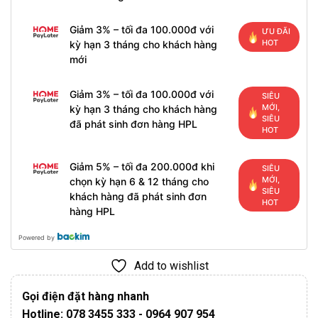
Giảm 3% – tối đa 100.000đ với
ƯU ĐÃI
HOT
kỳ hạn 3 tháng cho khách hàng
mới
Giảm 3% – tối đa 100.000đ với
SIÊU
MỚI,
kỳ hạn 3 tháng cho khách hàng
SIÊU
đã phát sinh đơn hàng HPL
HOT
Giảm 5% – tối đa 200.000đ khi
SIÊU
MỚI,
chọn kỳ hạn 6 & 12 tháng cho
SIÊU
khách hàng đã phát sinh đơn
HOT
hàng HPL
Powered by
Add to wishlist
Gọi điện đặt hàng nhanh
Hotline: 078 3455 333 - 0964 907 954