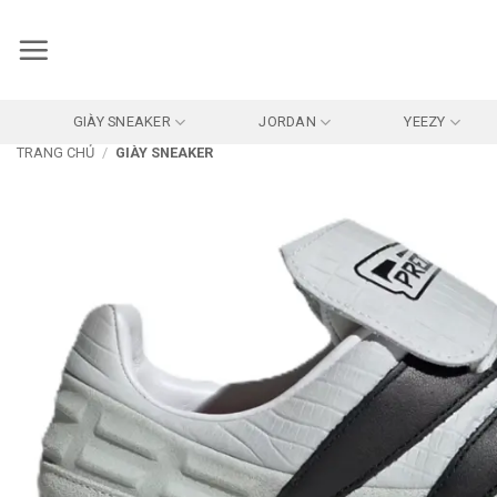
Bỏ
qua
nội
dung
GIÀY SNEAKER
JORDAN
YEEZY
TRANG CHỦ
/
GIÀY SNEAKER