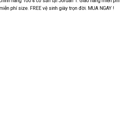
chính hãng 100% có sẵn tại Jordan 1. Giao hàng miễn phí
 miễn phí size. FREE vệ sinh giày trọn đời. MUA NGAY !