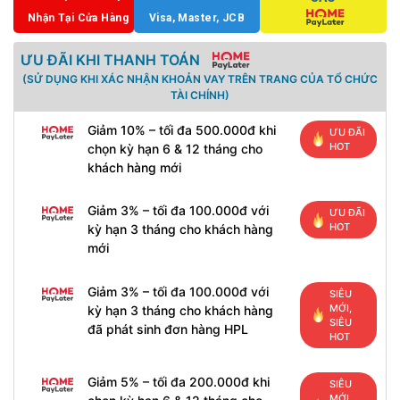
Nhận Tại Cửa Hàng
Visa, Master, JCB
ƯU ĐÃI KHI THANH TOÁN
(SỬ DỤNG KHI XÁC NHẬN KHOẢN VAY TRÊN TRANG CỦA TỔ CHỨC
TÀI CHÍNH)
Giảm 10% – tối đa 500.000đ khi
ƯU ĐÃI
HOT
chọn kỳ hạn 6 & 12 tháng cho
khách hàng mới
Giảm 3% – tối đa 100.000đ với
ƯU ĐÃI
HOT
kỳ hạn 3 tháng cho khách hàng
mới
Giảm 3% – tối đa 100.000đ với
SIÊU
MỚI,
kỳ hạn 3 tháng cho khách hàng
SIÊU
đã phát sinh đơn hàng HPL
HOT
Giảm 5% – tối đa 200.000đ khi
SIÊU
MỚI,