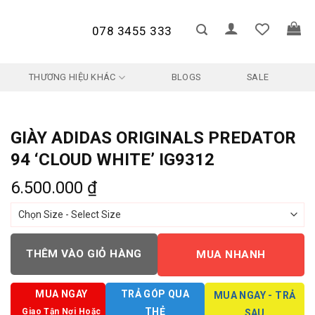
078 3455 333
THƯƠNG HIỆU KHÁC
BLOGS
SALE
GIÀY ADIDAS ORIGINALS PREDATOR
94 ‘CLOUD WHITE’ IG9312
6.500.000
₫
THÊM VÀO GIỎ HÀNG
MUA NHANH
MUA NGAY
TRẢ GÓP QUA
MUA NGAY - TRẢ
THẺ
Giao Tận Nơi Hoặc
SAU