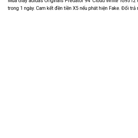
Mua Giày adidas Originals Predator 94 ‘Cloud White’ IG9312 
trong 1 ngày. Cam kết đền tiền X5 nếu phát hiện Fake. Đổi trả