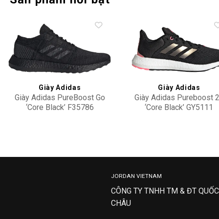
Add to
Add 
wishlist
wishl
Giày Adidas
Giày Adidas
Giày Adidas PureBoost Go
Giày Adidas Pureboost 
‘Core Black’ F35786
‘Core Black’ GY5111
2,900,000
3,900,000
JORDAN VIETNAM
CÔNG TY TNHH TM & ĐT QUỐC
CHÂU