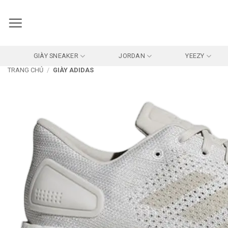
Bỏ
qua
nội
dung
GIÀY SNEAKER
JORDAN
YEEZY
TRANG CHỦ
/
GIÀY ADIDAS