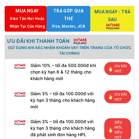
MUA NGAY
TRẢ GÓP QUA
MUA NGAY - TRẢ
THẺ
Giao Tận Nơi Hoặc
SAU
Nhận Tại Cửa Hàng
Visa, Master, JCB
ƯU ĐÃI KHI THANH TOÁN
(SỬ DỤNG KHI XÁC NHẬN KHOẢN VAY TRÊN TRANG CỦA TỔ CHỨC
TÀI CHÍNH)
Giảm 10% – tối đa 500.000đ khi
ƯU ĐÃI
HOT
chọn kỳ hạn 6 & 12 tháng cho
khách hàng mới
Giảm 3% – tối đa 100.000đ với
ƯU ĐÃI
HOT
kỳ hạn 3 tháng cho khách hàng
mới
Giảm 3% – tối đa 100.000đ với
SIÊU
MỚI,
kỳ hạn 3 tháng cho khách hàng
SIÊU
đã phát sinh đơn hàng HPL
HOT