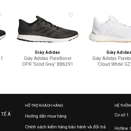
to
Add to
ist
wishlist
Giày Adidas
Giày Adida
21
Giày Adidas PureBoost
Giày Adidas Pureb
DPR ‘Solid Grey’ BB6291
‘Cloud White’ G
3,900,000
3,500,000
HỖ TRỢ KHÁCH HÀNG
HỆ THỐN
 TẾ Á
Cơ sở 1:
Hướng dẫn mua hàng
Chính sách kiểm hàng bảo hành và đổi trả
Hotline: