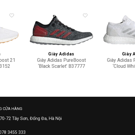
Add to
Add to
wishlist
wishlist
s
Giày Adidas
Giày 
oost 21
Giày Adidas PureBoost
Giày Adidas 
Z3152
‘Black Scarlet’ B37777
‘Cloud Whi
3,000,000
2,90
G CỬA HÀNG
 70-72 Tây Sơn, Đống Đa, Hà Nội
 078 3455 333