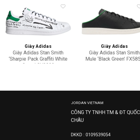
Add to
Add 
wishlist
wishl
Giày Adidas
Giày Adidas
Giày Adidas Stan Smith
Giày Adidas Stan Smith
‘Sharpie Pack Graffiti White
Mule ‘Black Green’ FX58
Green’ GV9800
3,500,000
3,900,000
JORDAN VIETNAM
CÔNG TY TNHH TM & ĐT QUỐC
CHÂU
DKKD : 0109539054