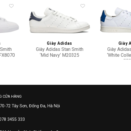
Add to
Add to
wishlist
wishlist
s
Giày Adidas
Giày 
 Smith
Giày Adidas Stan Smith
Giày Adidas
 FX8070
‘Mid Navy’ M20325
‘White Colle
EE5
2,600,000
2,30
G CỬA HÀNG
 70-72 Tây Sơn, Đống Đa, Hà Nội
 078 3455 333