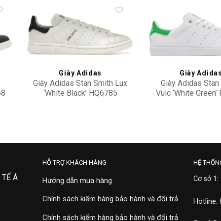
to
Add to
ist
wishlist
Giày Adidas
Giày Adida
Giày Adidas Stan Smith Lux
Giày Adidas Stan
58
‘White Black’ HQ6785
Vulc ‘White Green’
3,900,000
2,700,000
HỖ TRỢ KHÁCH HÀNG
HỆ THỐN
 TẾ Á
Cơ sở 1:
Hướng dẫn mua hàng
Chính sách kiểm hàng bảo hành và đổi trả
Hotline:
Chính sách kiểm hàng bảo hành và đổi trả