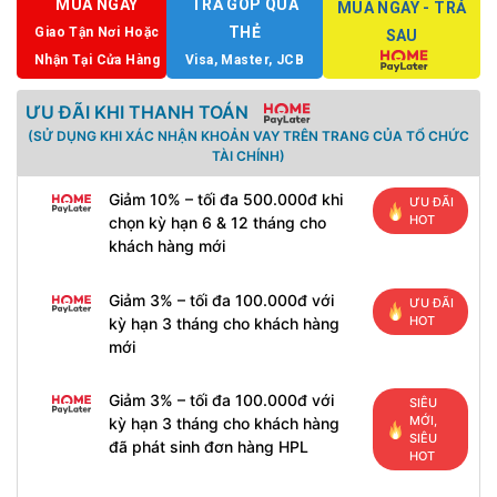
MUA NGAY
TRẢ GÓP QUA
MUA NGAY - TRẢ
THẺ
Giao Tận Nơi Hoặc
SAU
Nhận Tại Cửa Hàng
Visa, Master, JCB
ƯU ĐÃI KHI THANH TOÁN
(SỬ DỤNG KHI XÁC NHẬN KHOẢN VAY TRÊN TRANG CỦA TỔ CHỨC
TÀI CHÍNH)
Giảm 10% – tối đa 500.000đ khi
ƯU ĐÃI
HOT
chọn kỳ hạn 6 & 12 tháng cho
khách hàng mới
Giảm 3% – tối đa 100.000đ với
ƯU ĐÃI
HOT
kỳ hạn 3 tháng cho khách hàng
mới
Giảm 3% – tối đa 100.000đ với
SIÊU
MỚI,
kỳ hạn 3 tháng cho khách hàng
SIÊU
đã phát sinh đơn hàng HPL
HOT