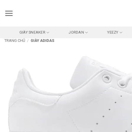
Bỏ
qua
nội
dung
GIÀY SNEAKER
JORDAN
YEEZY
TRANG CHỦ
/
GIÀY ADIDAS