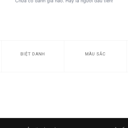
Chưa có đánh giá nào. Hãy là người đầu tiên!
BIỆT DANH
MÀU SẮC