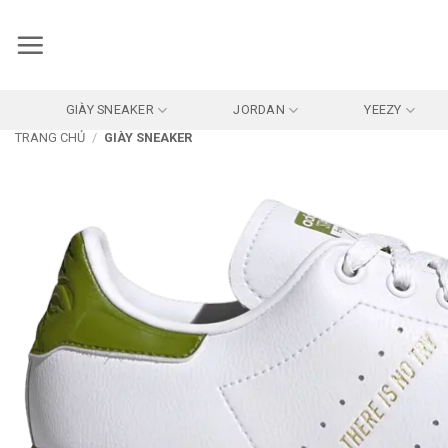
Bỏ
qua
nội
dung
GIÀY SNEAKER
JORDAN
YEEZY
TRANG CHỦ
/
GIÀY SNEAKER