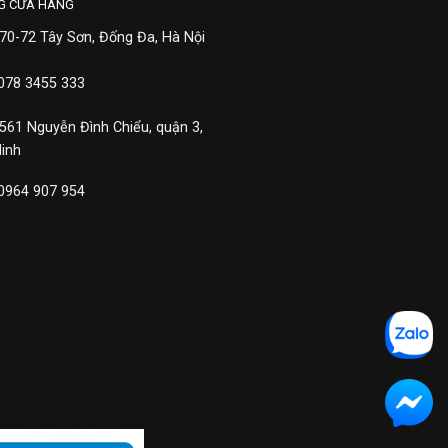
G CỬA HÀNG
 70-72 Tây Sơn, Đống Đa, Hà Nội
 078 3455 333
 561 Nguyễn Đình Chiểu, quận 3,
Minh
 0964 907 954