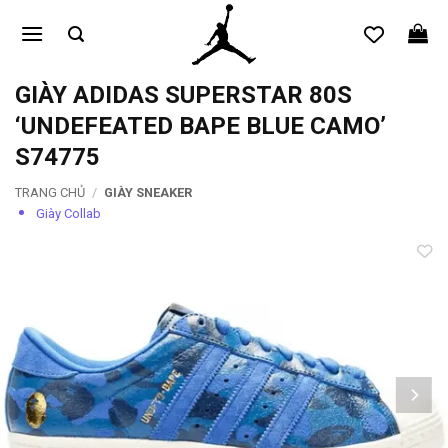
Bỏ
qua
nội
dung
GIÀY ADIDAS SUPERSTAR 80S
‘UNDEFEATED BAPE BLUE CAMO’
S74775
TRANG CHỦ
/
GIÀY SNEAKER
Giày Collab
Add to
wishlist