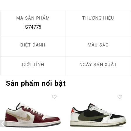
MÃ SẢN PHẨM
THƯƠNG HIỆU
S74775
BIỆT DANH
MÀU SẮC
GIỚI TÍNH
NGÀY SẢN XUẤT
Sản phẩm nổi bật
Add to
Add to
wishlist
wishlist