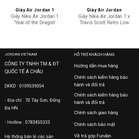
Giày Air Jordan 1
Giày Air Jordan
Giày Nike Air Jordan 1
Giày Nike Air Jordan 1 x
‘Year of the Dragon’
Travis Scott Retro Low
FJ5735-100
OG SP ‘Olive’ DZ4137-
6,500,000
29,900,000
106
JORDAN VIETNAM
HỖ TRỢ KHÁCH HÀNG
CÔNG TY TNHH TM & ĐT
Hướng dẫn mua hàng
QUỐC TẾ Á CHÂU
Chính sách kiểm hàng bảo
hành và đổi trả
DKKD : 0109539054
Chính sách kiểm hàng bảo
- Địa chỉ : 70 Tây Sơn, Đống
hành và đổi trả
Đa HN
Chính sách giao hàng
- Hotline : 0783455333
Chính sách bảo mật
Về trả góp Fundiin
Hệ thống bán lẻ các sản