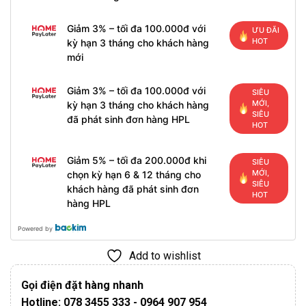
Giảm 3% – tối đa 100.000đ với
ƯU ĐÃI
HOT
kỳ hạn 3 tháng cho khách hàng
mới
Giảm 3% – tối đa 100.000đ với
SIÊU
MỚI,
kỳ hạn 3 tháng cho khách hàng
SIÊU
đã phát sinh đơn hàng HPL
HOT
Giảm 5% – tối đa 200.000đ khi
SIÊU
MỚI,
chọn kỳ hạn 6 & 12 tháng cho
SIÊU
khách hàng đã phát sinh đơn
HOT
hàng HPL
Powered by
Add to wishlist
Gọi điện đặt hàng nhanh
Hotline: 078 3455 333 - 0964 907 954