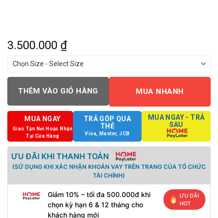
3.500.000
₫
THÊM VÀO GIỎ HÀNG
MUA NHANH
MUA NGAY - TRẢ
MUA NGAY
TRẢ GÓP QUA
SAU
THẺ
Giao Tận Nơi Hoặc Nhận
Visa, Master, JCB
Tại Cửa Hàng
ƯU ĐÃI KHI THANH TOÁN
(SỬ DỤNG KHI XÁC NHẬN KHOẢN VAY TRÊN TRANG CỦA TỔ CHỨC
TÀI CHÍNH)
Giảm 10% – tối đa 500.000đ khi
ƯU ĐÃI
HOT
chọn kỳ hạn 6 & 12 tháng cho
khách hàng mới