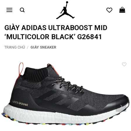
Bỏ
qua
nội
dung
GIÀY ADIDAS ULTRABOOST MID
‘MULTICOLOR BLACK’ G26841
TRANG CHỦ
/
GIÀY SNEAKER
Add to
wishlist