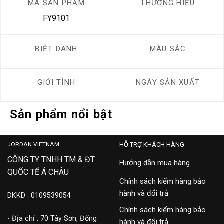
MÃ SẢN PHẨM
THƯƠNG HIỆU
FY9101
BIỆT DANH
MÀU SẮC
GIỚI TÍNH
NGÀY SẢN XUẤT
Sản phẩm nổi bật
JORDAN VIETNAM
HỖ TRỢ KHÁCH HÀNG
CÔNG TY TNHH TM & ĐT
Hướng dẫn mua hàng
QUỐC TẾ Á CHÂU
Chính sách kiểm hàng bảo
hành và đổi trả
DKKD : 0109539054
Chính sách kiểm hàng bảo
- Địa chỉ : 70 Tây Sơn, Đống
hành và đổi trả