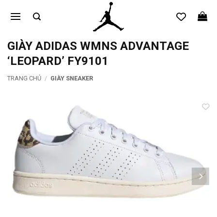
Bỏ
qua
nội
dung
GIÀY ADIDAS WMNS ADVANTAGE
‘LEOPARD’ FY9101
TRANG CHỦ
/
GIÀY SNEAKER
Add to
wishlist