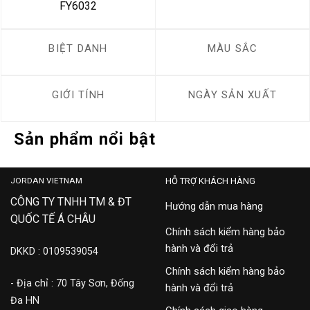
FY6032
BIỆT DANH
MÀU SẮC
GIỚI TÍNH
NGÀY SẢN XUẤT
Sản phẩm nổi bật
JORDAN VIETNAM
HỖ TRỢ KHÁCH HÀNG
CÔNG TY TNHH TM & ĐT
Hướng dẫn mua hàng
QUỐC TẾ Á CHÂU
Chính sách kiểm hàng bảo
hành và đổi trả
DKKD : 0109539054
Chính sách kiểm hàng bảo
- Địa chỉ : 70 Tây Sơn, Đống
hành và đổi trả
Đa HN