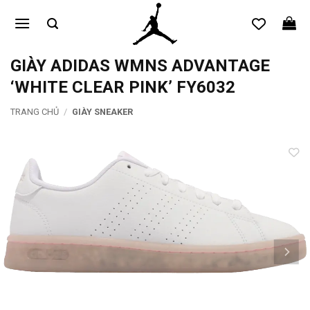
Bỏ
qua
nội
dung
GIÀY ADIDAS WMNS ADVANTAGE
‘WHITE CLEAR PINK’ FY6032
TRANG CHỦ
/
GIÀY SNEAKER
Add to
wishlist