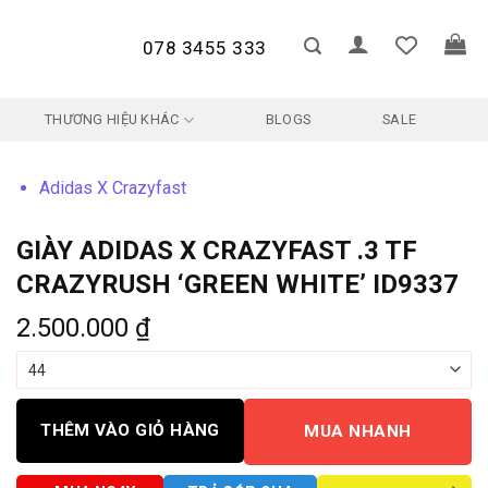
078 3455 333
THƯƠNG HIỆU KHÁC
BLOGS
SALE
Adidas X Crazyfast
GIÀY ADIDAS X CRAZYFAST .3 TF
CRAZYRUSH ‘GREEN WHITE’ ID9337
2.500.000
₫
THÊM VÀO GIỎ HÀNG
MUA NHANH