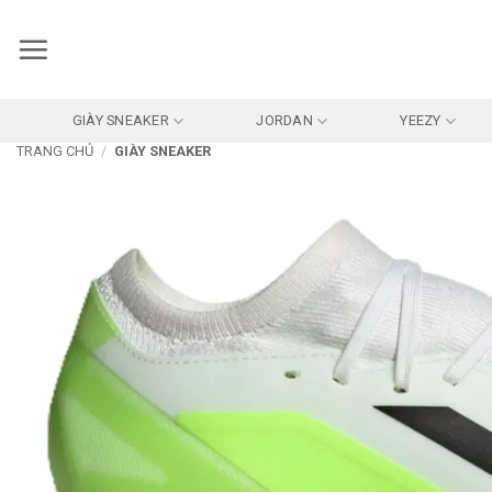
Bỏ
qua
nội
dung
GIÀY SNEAKER
JORDAN
YEEZY
TRANG CHỦ
/
GIÀY SNEAKER