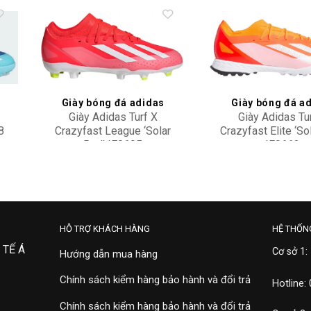
to
Add to
ist
wishlist
Giày bóng đá adidas
Giày bóng đá a
Giày Adidas Turf X
Giày Adidas Tu
8
Crazyfast League ‘Solar
Crazyfast Elite ‘So
Red’ IF0695
IF0663
2,500,000
3,500,000
HỖ TRỢ KHÁCH HÀNG
HỆ THỐN
 TẾ Á
Cơ sở 1:
Hướng dẫn mua hàng
Chính sách kiểm hàng bảo hành và đổi trả
Hotline:
Chính sách kiểm hàng bảo hành và đổi trả