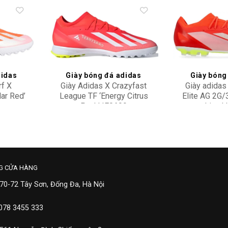
Add to
Add to
wishlist
wishlist
didas
Giày bóng đá adidas
Giày bóng
rf X
Giày Adidas X Crazyfast
Giày adidas
lar Red’
League TF ‘Energy Citrus
Elite AG 2G/
Pack’ IF0699
Lime’ 
2,900,000
4,90
G CỬA HÀNG
 70-72 Tây Sơn, Đống Đa, Hà Nội
 078 3455 333