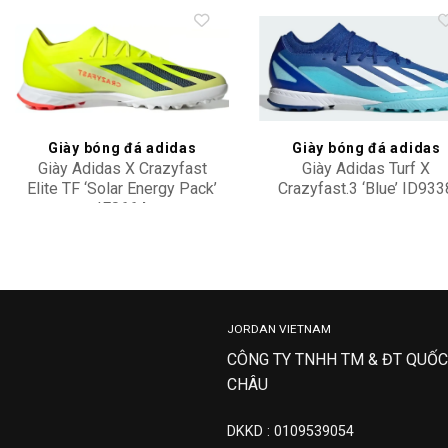
Add to
Add 
wishlist
wishl
Giày bóng đá adidas
Giày bóng đá adidas
Giày Adidas X Crazyfast
Giày Adidas Turf X
Elite TF ‘Solar Energy Pack’
Crazyfast.3 ‘Blue’ ID933
IF0664
2,500,000
2,500,000
JORDAN VIETNAM
CÔNG TY TNHH TM & ĐT QUỐC
CHÂU
DKKD : 0109539054