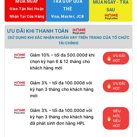
MUA NGAY
TRẢ GÓP QUA
MUA NGAY - TRẢ
THẺ
Giao Tận Nơi Hoặc
SAU
Nhận Tại Cửa Hàng
Visa, Master, JCB
ƯU ĐÃI KHI THANH TOÁN
(SỬ DỤNG KHI XÁC NHẬN KHOẢN VAY TRÊN TRANG CỦA TỔ CHỨC
TÀI CHÍNH)
Giảm 10% – tối đa 500.000đ khi
ƯU ĐÃI
HOT
chọn kỳ hạn 6 & 12 tháng cho
khách hàng mới
Giảm 3% – tối đa 100.000đ với
ƯU ĐÃI
HOT
kỳ hạn 3 tháng cho khách hàng
mới
Giảm 3% – tối đa 100.000đ với
SIÊU
MỚI,
kỳ hạn 3 tháng cho khách hàng
SIÊU
đã phát sinh đơn hàng HPL
HOT