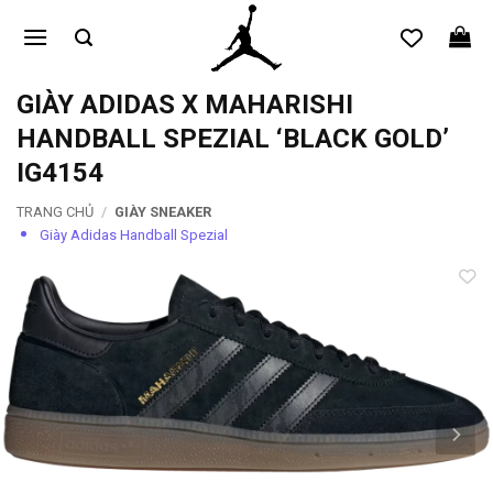
Bỏ
qua
nội
dung
GIÀY ADIDAS X MAHARISHI
HANDBALL SPEZIAL ‘BLACK GOLD’
IG4154
TRANG CHỦ
/
GIÀY SNEAKER
Giày Adidas Handball Spezial
Add to
wishlist