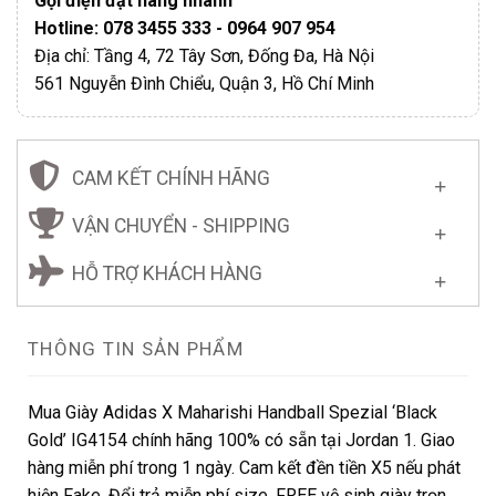
Gọi điện đặt hàng nhanh
Hotline: 078 3455 333 - 0964 907 954
Địa chỉ: Tầng 4, 72 Tây Sơn, Đống Đa, Hà Nội
561 Nguyễn Đình Chiểu, Quận 3, Hồ Chí Minh
CAM KẾT CHÍNH HÃNG
VẬN CHUYỂN - SHIPPING
HỖ TRỢ KHÁCH HÀNG
THÔNG TIN SẢN PHẨM
Mua Giày Adidas X Maharishi Handball Spezial ‘Black
Gold’ IG4154 chính hãng 100% có sẵn tại Jordan 1. Giao
hàng miễn phí trong 1 ngày. Cam kết đền tiền X5 nếu phát
hiện Fake. Đổi trả miễn phí size. FREE vệ sinh giày trọn