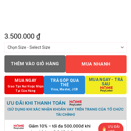
3.500.000
₫
THÊM VÀO GIỎ HÀNG
MUA NHANH
MUA NGAY - TRẢ
MUA NGAY
TRẢ GÓP QUA
SAU
THẺ
Giao Tận Nơi Hoặc Nhận
Visa, Master, JCB
Tại Cửa Hàng
ƯU ĐÃI KHI THANH TOÁN
(SỬ DỤNG KHI XÁC NHẬN KHOẢN VAY TRÊN TRANG CỦA TỔ CHỨC
TÀI CHÍNH)
Giảm 10% – tối đa 500.000đ khi
ƯU ĐÃI