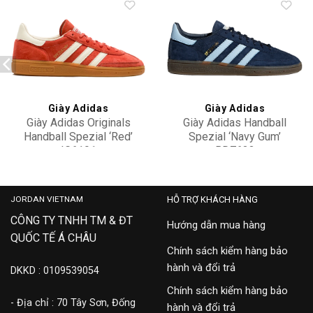
Add to
Add to
wishlist
wishlist
Giày Adidas
Giày Adidas
Giày Adidas Originals
Giày Adidas Handball
Handball Spezial ‘Red’
Spezial ‘Navy Gum’
IG6191
BD7633
2,500,000
2,800,000
JORDAN VIETNAM
HỖ TRỢ KHÁCH HÀNG
CÔNG TY TNHH TM & ĐT
Hướng dẫn mua hàng
QUỐC TẾ Á CHÂU
Chính sách kiểm hàng bảo
hành và đổi trả
DKKD : 0109539054
Chính sách kiểm hàng bảo
- Địa chỉ : 70 Tây Sơn, Đống
hành và đổi trả