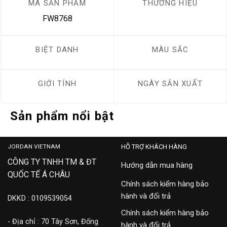
MÃ SẢN PHẨM
THƯƠNG HIỆU
FW8768
BIỆT DANH
MÀU SẮC
GIỚI TÍNH
NGÀY SẢN XUẤT
Sản phẩm nổi bật
JORDAN VIETNAM
HỖ TRỢ KHÁCH HÀNG
CÔNG TY TNHH TM & ĐT
Hướng dẫn mua hàng
QUỐC TẾ Á CHÂU
Chính sách kiểm hàng bảo
hành và đổi trả
DKKD : 0109539054
Chính sách kiểm hàng bảo
- Địa chỉ : 70 Tây Sơn, Đống
hành và đổi trả