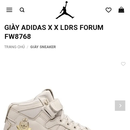
Bỏ
qua
nội
dung
GIÀY ADIDAS X X LDRS FORUM
FW8768
TRANG CHỦ
/
GIÀY SNEAKER
Add to
wishlist