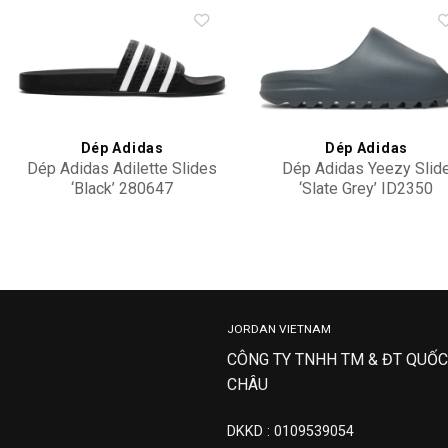
Add to
Add 
wishlist
wishl
Dép Adidas
Dép Adidas
Dép Adidas Adilette Slides
Dép Adidas Yeezy Slid
‘Black’ 280647
‘Slate Grey’ ID2350
1,500,000
4,500,000
JORDAN VIETNAM
CÔNG TY TNHH TM & ĐT QUỐC
CHÂU
DKKD : 0109539054