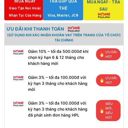
MUA NGAY
TRẢ GÓP QUA
MUA NGAY - TRẢ
THẺ
Giao Tận Nơi Hoặc
SAU
Nhận Tại Cửa Hàng
Visa, Master, JCB
ƯU ĐÃI KHI THANH TOÁN
(SỬ DỤNG KHI XÁC NHẬN KHOẢN VAY TRÊN TRANG CỦA TỔ CHỨC
TÀI CHÍNH)
Giảm 10% – tối đa 500.000đ khi
ƯU ĐÃI
HOT
chọn kỳ hạn 6 & 12 tháng cho
khách hàng mới
Giảm 3% – tối đa 100.000đ với
ƯU ĐÃI
HOT
kỳ hạn 3 tháng cho khách hàng
mới
Giảm 3% – tối đa 100.000đ với
SIÊU
MỚI,
kỳ hạn 3 tháng cho khách hàng
SIÊU
đã phát sinh đơn hàng HPL
HOT