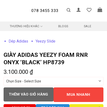
078 3455 333
THƯƠNG HIỆU KHÁC
BLOGS
SALE
Dép Adidas
Yeezy Slide
GIÀY ADIDAS YEEZY FOAM RNR
ONYX ‘BLACK’ HP8739
3.100.000
₫
THÊM VÀO GIỎ HÀNG
MUA NHANH