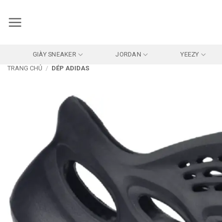
Bỏ
qua
nội
dung
GIÀY SNEAKER
JORDAN
YEEZY
TRANG CHỦ
/
DÉP ADIDAS