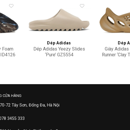
Add to
Add to
wishlist
wishlist
s
Dép Adidas
Dép A
y Foam
Dép Adidas Yeezy Slides
Giày Adidas
’ ID4126
‘Pure’ GZ5554
Runner ‘Clay 
6,900,000
2,90
G CỬA HÀNG
 70-72 Tây Sơn, Đống Đa, Hà Nội
 078 3455 333