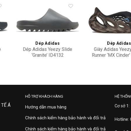
to
Add to
ist
wishlist
Dép Adidas
Dép Adida
e
Dép Adidas Yeezy Slide
Giày Adidas Yeez
‘Granite’ ID4132
Runner ‘MX Cinder
4,900,000
2,700,000
HỖ TRỢ KHÁCH HÀNG
HỆ THỐN
 TẾ Á
Cơ sở 1:
Hướng dẫn mua hàng
Chính sách kiểm hàng bảo hành và đổi trả
Hotline:
Chính sách kiểm hàng bảo hành và đổi trả