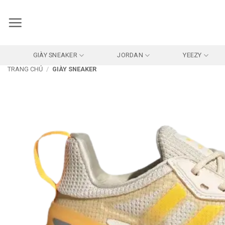
Bỏ
qua
nội
dung
GIÀY SNEAKER
JORDAN
YEEZY
TRANG CHỦ
/
GIÀY SNEAKER