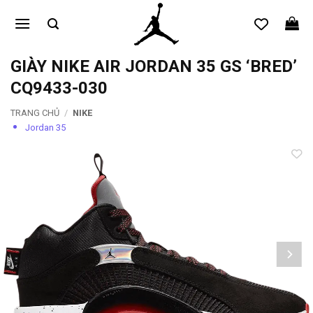
Bỏ
qua
nội
dung
GIÀY NIKE AIR JORDAN 35 GS ‘BRED’
CQ9433-030
TRANG CHỦ
/
NIKE
Jordan 35
Add to
wishlist