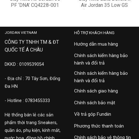
PF ‘DNA’ CQ4228-001
Air Jordan 35 Low GS
‘Cosmic Deception’
4,500,000
3,500,000
DN6163-190
JORDAN VIETNAM
HỖ TRỢ KHÁCH HÀNG
CÔNG TY TNHH TM & ĐT
Hướng dẫn mua hàng
QUỐC TẾ Á CHÂU
Chính sách kiểm hàng bảo
hành và đổi trả
DKKD : 0109539054
Chính sách kiểm hàng bảo
- Địa chỉ : 70 Tây Sơn, Đống
hành và đổi trả
Đa HN
Chính sách giao hàng
- Hotline : 0783455333
Chính sách bảo mật
Về trả góp Fundiin
Hệ thống bán lẻ các sản
phẩm thời trang Sneakers,
Phương thức thanh toán
quần áo, phụ kiện, kính mắt,
Chính sách bảo vệ thông tin
nước hoa, đồng hồ chính