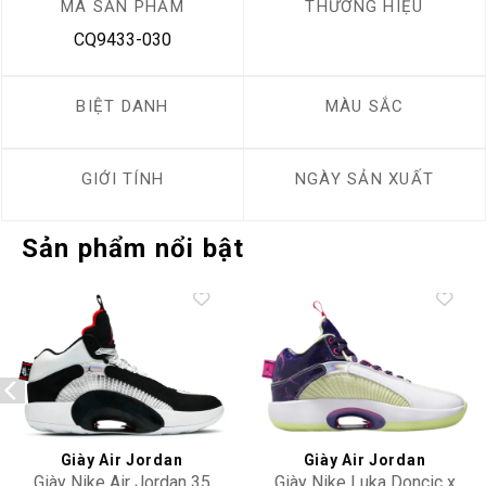
MÃ SẢN PHẨM
THƯƠNG HIỆU
CQ9433-030
BIỆT DANH
MÀU SẮC
GIỚI TÍNH
NGÀY SẢN XUẤT
Sản phẩm nổi bật
Add to
Add to
wishlist
wishlist
Giày Air Jordan
Giày Air Jordan
Giày Nike Air Jordan 35
Giày Nike Luka Doncic x