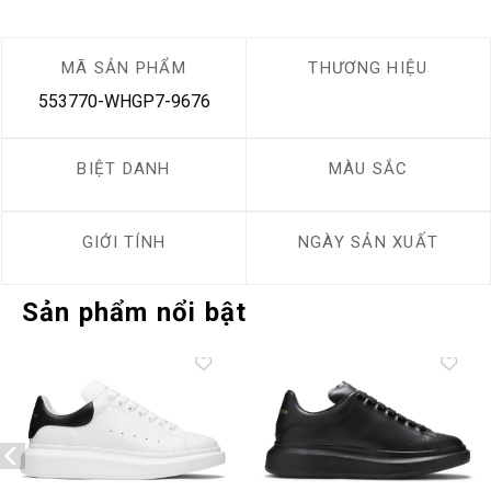
MÃ SẢN PHẨM
THƯƠNG HIỆU
553770-WHGP7-9676
BIỆT DANH
MÀU SẮC
GIỚI TÍNH
NGÀY SẢN XUẤT
Sản phẩm nổi bật
Add to
Add to
wishlist
wishlist