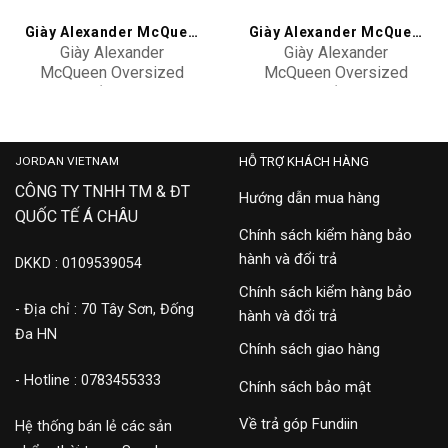
Giày Alexander McQueen
Giày Alexander McQueen
Giày Alexander
Giày Alexander
McQueen Oversized
McQueen Oversized
Sneaker ‘White Black’
Sneaker ‘All Black’
14,900,000
15,900,000
553680-WHGP5-9061
553761-WHGP0-1000
JORDAN VIETNAM
HỖ TRỢ KHÁCH HÀNG
CÔNG TY TNHH TM & ĐT
Hướng dẫn mua hàng
QUỐC TẾ Á CHÂU
Chính sách kiểm hàng bảo
hành và đổi trả
DKKD : 0109539054
Chính sách kiểm hàng bảo
- Địa chỉ : 70 Tây Sơn, Đống
hành và đổi trả
Đa HN
Chính sách giao hàng
- Hotline : 0783455333
Chính sách bảo mật
Về trả góp Fundiin
Hệ thống bán lẻ các sản