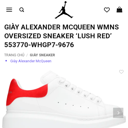
Bỏ
qua
nội
dung
GIÀY ALEXANDER MCQUEEN WMNS
OVERSIZED SNEAKER ‘LUSH RED’
553770-WHGP7-9676
TRANG CHỦ
/
GIÀY SNEAKER
Giày Alexander McQueen
Add to
wishlist