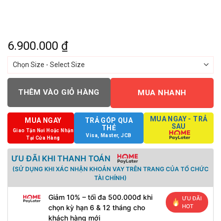
6.900.000
₫
THÊM VÀO GIỎ HÀNG
MUA NHANH
MUA NGAY - TRẢ
MUA NGAY
TRẢ GÓP QUA
SAU
THẺ
Giao Tận Nơi Hoặc Nhận
Visa, Master, JCB
Tại Cửa Hàng
ƯU ĐÃI KHI THANH TOÁN
(SỬ DỤNG KHI XÁC NHẬN KHOẢN VAY TRÊN TRANG CỦA TỔ CHỨC
TÀI CHÍNH)
Giảm 10% – tối đa 500.000đ khi
ƯU ĐÃI
HOT
chọn kỳ hạn 6 & 12 tháng cho
khách hàng mới