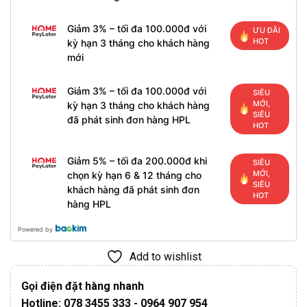
Giảm 3% – tối đa 100.000đ với
ƯU ĐÃI
HOT
kỳ hạn 3 tháng cho khách hàng
mới
Giảm 3% – tối đa 100.000đ với
SIÊU
MỚI,
kỳ hạn 3 tháng cho khách hàng
SIÊU
đã phát sinh đơn hàng HPL
HOT
Giảm 5% – tối đa 200.000đ khi
SIÊU
MỚI,
chọn kỳ hạn 6 & 12 tháng cho
SIÊU
khách hàng đã phát sinh đơn
HOT
hàng HPL
Powered by
Add to wishlist
Gọi điện đặt hàng nhanh
Hotline: 078 3455 333 - 0964 907 954