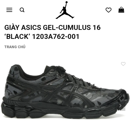
Bỏ
qua
nội
dung
GIÀY ASICS GEL-CUMULUS 16
‘BLACK’ 1203A762-001
TRANG CHỦ
Add to
wishlist